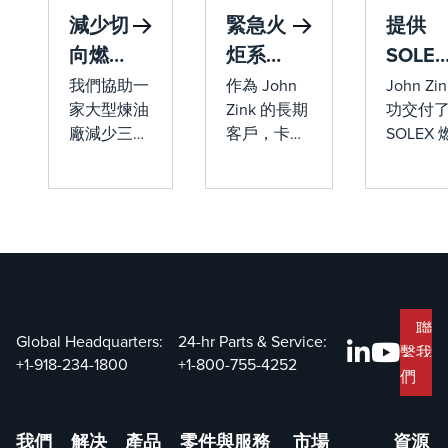
減少切
緊急火
提供
向燃燒
炬系統
SOLEX
鍋爐的
更換使
Burner
我們協助一
作為 John
John Zi
家大型煉油
Zink 的長期
功交付
NOx
工廠在
燃燒系
廠減少三台
客戶，卡達
SOLEX
排放和
創紀錄
統並降
550,000
石化公司
器燃燒
改造成
的時間
低排放
磅/小時的
（QAPCO）
統，在
本
內恢復
切向燃燒鍋
在一次意外
的運行
爐的氮氧化
緊急情況下
下實現
運行
物排放，同
聯繫了我們
於 5 pp
時考慮改造
的團隊。
NOx 排
成本、時程
John Zink
幾乎為
表和設備相
迅速組建了
CO 排
聯
Global Headquarters:
24-hr Parts & Service:
容性。改造
一個團隊來
SOLEX™
繫我
+1-918-234-1800
+1-800-755-4252
成功實現了
解決這個問
燒系統
們
目標排放，
題並提供有
John Zi
獲得了卓越
效的解決方
下一代 N
我們
解决
產品
零件與服務
市場
資源
性能獎，並
案。QAPCO
技術工