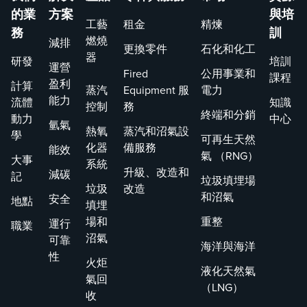
的業
方案
與培
展示了我們
需要一個能
燒器，
工藝
租金
精煉
在優化工業
夠滿足極其
一般煉
務
訓
燃燒
減排
燃燒系統方
緊迫的期限
務中的
更換零件
石化和化工
器
研發
培訓
面的專業知
的合作夥
加熱器
運營
Fired
公用事業和
課程
識。
伴。在最初
計有兩
盈利
計算
蒸汽
Equipment 服
電力
通話后的三
燒區，
能力
流體
知識
控制
務
天內，John
傳統的
終端和分銷
動力
中心
氫氣
Zink 就前往
後處理
熱氧
蒸汽和沼氣設
學
可再生天然
QAPCO，會
法，如
化器
備服務
能效
氣 （RNG）
大事
見了他們的
性催化
系統
升級、改造和
減碳
記
領導團隊，
（SCR
垃圾填埋場
垃圾
改造
並承諾在短
即可實
和沼氣
安全
地點
填埋
短 32 天內
位數的 N
場和
重整
運行
職業
提供一個
排放。
沼氣
可靠
90 米高的
海洋與海洋
性
HC 和酸性
火炬
液化天然氣
火炬組合系
氣回
（LNG）
統——這個
收