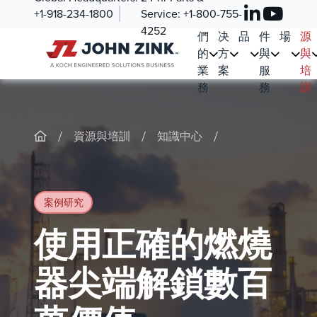
+1-918-234-1800
Service:
+1-800-755-
我
解
產
零
市
資
4252
們
决
品
件
場
源
的
方
與
與
業
案
服
培
務
務
訓
/
/
/
資源與培訓
知識中心
案例研究
使用正確的燃燒
器尖端解鎖數百