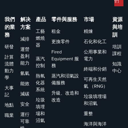
們
我們
解决
產品
零件與服務
市場
資源
的業
方案
與培
工藝
租金
精煉
務
訓
燃燒
減排
更換零件
石化和化工
器
研發
培訓
運營
Fired
公用事業和
課程
盈利
計算
蒸汽
Equipment 服
電力
能力
流體
知識
控制
務
終端和分銷
動力
中心
氫氣
熱氧
蒸汽和沼氣設
學
可再生天然
化器
備服務
能效
氣 （RNG）
大事
系統
升級、改造和
減碳
記
垃圾填埋場
垃圾
改造
和沼氣
安全
地點
填埋
場和
重整
運行
職業
沼氣
可靠
海洋與海洋