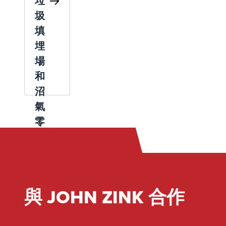
垃
品牌元
案，可
圾
件，我
優化燃
填
們的解
燒系
埋
決方案
統、減
可確保
場
少停機
蒸汽控
時間並
和
制應用
確保最
沼
中的最
佳運營
氣
佳性能
性能。
和可靠
零
性。
件
我們廣
泛的蒸
汽燃燒
和蒸汽
與 JOHN ZINK 合作
回收部
件包括
閥門、