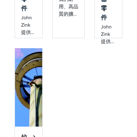
用、高品
件
零
質的擴口
件
John
部件旨在
Zink
John
最大限度
提供全
Zink
地提高系
系列的
提供專
統的可靠
蒸汽回
為可靠
性和安全
收和燃
性和效
性。這些
燒部
率而設
部件包括
件，旨
計的高
更換元件
在保持
性能燃
和升級，
系統效
燒器部
以保持火
率和合
件。我
炬系統高
規性。
們廣泛
效運行，
從替換
的庫存
同時確保
閥到我
包括更
符合環境
們的傳
換元件
法規。
統
和升級
McGill
解決方