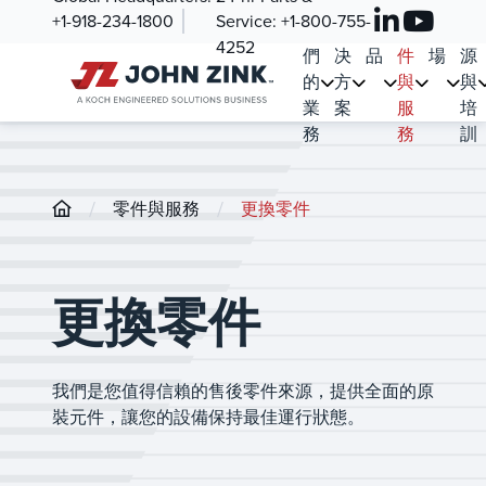
+1-918-234-1800
Service:
+1-800-755-
我
解
產
零
市
資
4252
們
决
品
件
場
源
的
方
與
與
業
案
服
培
務
務
訓
/
/
零件與服務
更換零件
更換零件
我們是您值得信賴的售後零件來源，提供全面的原
裝元件，讓您的設備保持最佳運行狀態。