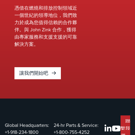
電磁
憑借在燃燒和排放控制領域近
閥、執
一個世紀的領導地位，我們致
行器、
力於成為您值得信賴的合作夥
麥吉爾
伴。與 John Zink 合作，獲得
原裝零
由專家服務和支援支援的可靠
件和其
解決方案。
他旨在
提高系
統安全
性、效
讓我們開始吧
率和可
靠性的
重要元
件。
&nbsp;
聯
Global Headquarters:
24-hr Parts & Service:
繫我
+1-918-234-1800
+1-800-755-4252