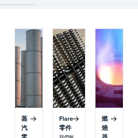
蒸
Flare
燃
汽
零件
燒
零
器
我們耐