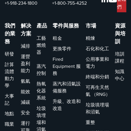
+1-918-234-1800
+1-800-755-4252
們
我們
解决
產品
零件與服務
市場
資源
的業
方案
與培
工藝
租金
精煉
務
訓
燃燒
減排
更換零件
石化和化工
器
研發
培訓
運營
Fired
公用事業和
課程
盈利
計算
蒸汽
Equipment 服
電力
能力
流體
知識
控制
務
終端和分銷
動力
中心
氫氣
熱氧
蒸汽和沼氣設
學
可再生天然
化器
備服務
能效
氣 （RNG）
大事
系統
升級、改造和
減碳
記
垃圾填埋場
垃圾
改造
和沼氣
安全
地點
填埋
場和
重整
運行
職業
沼氣
可靠