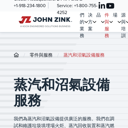
+1-918-234-1800
Service:
+1-800-755-
我
解
產
零
市
資
4252
們
决
品
件
場
源
的
方
與
與
業
案
服
培
務
務
訓
/
/
零件與服務
蒸汽和沼氣設備服務
蒸汽和沼氣設備
服務
我們為蒸汽和沼氣設備提供廣泛的服務。我們在調
試和維護垃圾填埋場火炬、蒸汽回收裝置和蒸汽燃