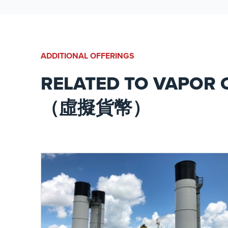
環境法規。
ADDITIONAL OFFERINGS
RELATED TO VAPOR
（虛擬貨幣）