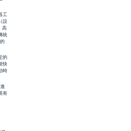
器工
（設
、高
傳統
對的
定的
須快
動時
統進
現有