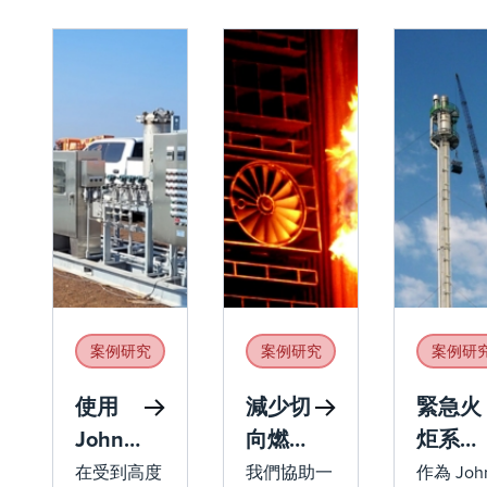
案例研究
案例研究
案例研
使用
減少切
緊急火
John
向燃燒
炬系統
Zink
鍋爐的
更換使
在受到高度
我們協助一
作為 Joh