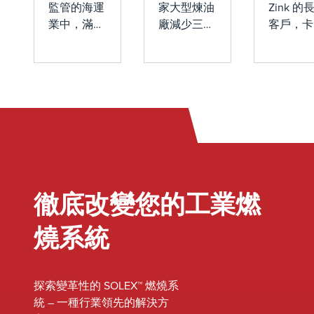
監管的海運
家大型煉油
Zink 的
的便攜
NOx
工廠在
業中，滿足
廠減少三台
客戶，卡
式船用
排放和
創紀錄
嚴格的安全
550,000
石化公司
蒸汽控
改造成
的時間
和環境標準
磅/小時的
（QAPC
制設備
本
內恢復
對於運營至
切向燃燒鍋
在一次意
關重要。最
爐的氮氧化
緊急情況
滿足
運行
近，墨西哥
物排放，同
聯繫了我
USCG
灣沿岸地區
時考慮改造
的團隊。
標準
的一家客戶
成本、時程
John Zin
面臨一項重
表和設備相
迅速組建
大挑戰：他
容性。改造
一個團隊
們需要滿足
成功實現了
解決這個
徹底改變您的工業燃
美國海岸警
目標排放，
題並提供
衛隊
獲得了卓越
效的解決
燒系統
（USCG）
性能獎，並
案。QAP
要求的攜帶
展示了我們
需要一個
型船用蒸汽
在優化工業
夠滿足極
探索變革性的 SOLEX™ 燃燒系
控制設備。
燃燒系統方
緊迫的期
統 – 一種行業領先的解決方
由於沒有現
面的專業知
的合作夥