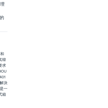
處理
數的
廠和
其韓
要求
HOU
01
的解決
這是一
式箱