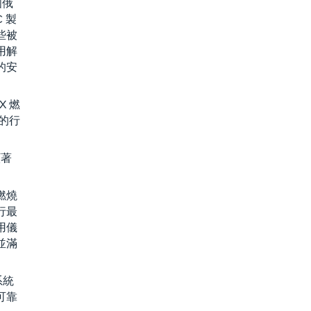
國俄
 製
些被
用解
的安
X 燃
 的行
顯著
燃燒
行最
用儀
並滿
系統
可靠