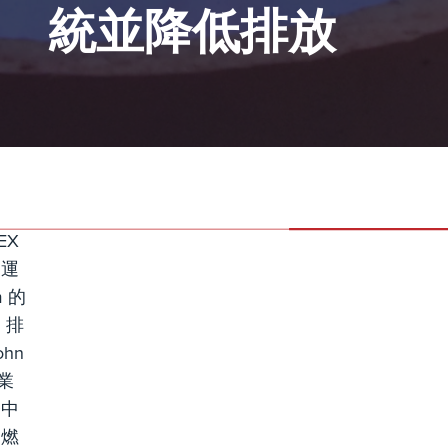
統並降低排放
EX
的運
 的
 排
hn
工業
務中
個燃