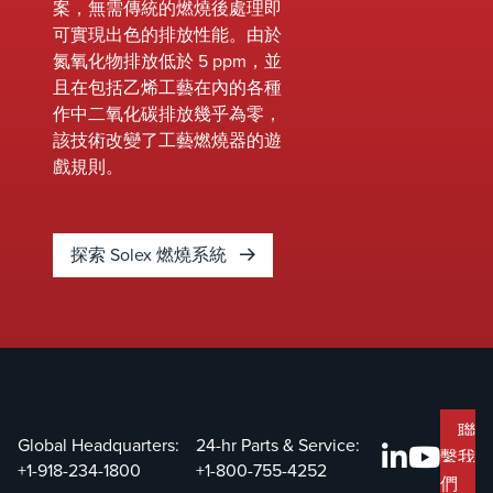
案，無需傳統的燃燒後處理即
有的蒸汽控
識。
伴。在最
可實現出色的排放性能。由於
制基礎設
通話后的
氮氧化物排放低於 5 ppm，並
施，他們向
天內，Jo
且在包括乙烯工藝在內的各種
John Zink
Zink 就
作中二氧化碳排放幾乎為零，
尋求可靠且
QAPCO
該技術改變了工藝燃燒器的遊
高效的租賃
見了他們
戲規則。
解決方案。
領導團隊
並承諾在
短 32 天
探索 Solex 燃燒系統
提供一個
90 米高
HC 和酸
火炬組合
統——這
專案通常
要幾個月
聯
能完成。
Global Headquarters:
24-hr Parts & Service:
繫我
+1-918-234-1800
+1-800-755-4252
們