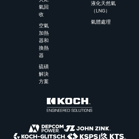
液化天然氣
氣回
（LNG）
收
氣體處理
空氣
加熱
器和
換熱
器
硫磺
解決
方案