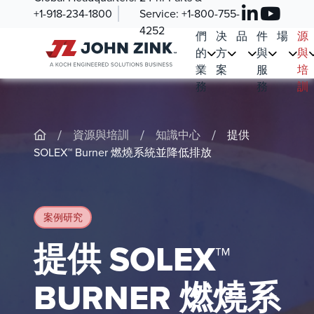
+1-918-234-1800
Service:
+1-800-755-
我
解
產
零
市
資
4252
們
决
品
件
場
源
的
方
與
與
業
案
服
培
務
務
訓
/
/
/
資源與培訓
知識中心
提供
SOLEX™ Burner 燃燒系統並降低排放
案例研究
提供 SOLEX™
BURNER 燃燒系