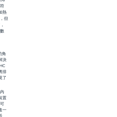
了符
加熱
氣，但
放，
位數
的角
解決
HC
將排
現了
圍內
裝置
者可
進一
活