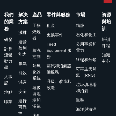
我們
解决
產品
零件與服務
市場
資源
的業
方案
與培
工藝
租金
精煉
務
訓
燃燒
減排
更換零件
石化和化工
器
研發
培訓
運營
Fired
公用事業和
課程
盈利
計算
蒸汽
Equipment 服
電力
能力
流體
知識
控制
務
終端和分銷
動力
中心
氫氣
熱氧
蒸汽和沼氣設
學
可再生天然
化器
備服務
能效
氣 （RNG）
大事
系統
升級、改造和
減碳
記
垃圾填埋場
垃圾
改造
和沼氣
安全
地點
填埋
場和
重整
運行
職業
沼氣
可靠
海洋與海洋
性
火炬