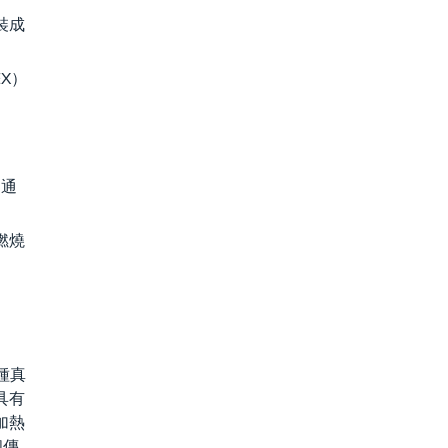
裝成
EX）
 通
燃燒
一種真
具有
加熱
個傳