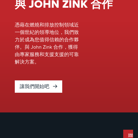
與 JOHN ZINK 合作
維護計劃，以減
少意外停機時間
並延長設備壽
命。&nbsp;
憑藉在燃燒和排放控制領域近
一個世紀的領導地位，我們致
力於成為您值得信賴的合作夥
伴。與 John Zink 合作，獲得
由專家服務和支援支援的可靠
解決方案。
讓我們開始吧
聯