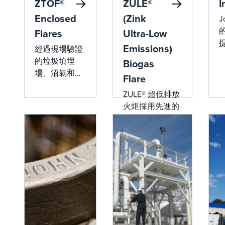
ZTOF®
ZULE®
I
Enclosed
(Zink
J
的
Flares
Ultra-Low
Emissions)
經過現場驗證
的垃圾填埋
Biogas
場、沼氣和
Flare
RNG 運營解決
ZULE® 超低排放
方案。旨在提
火炬採用先進的
供無與倫比的
燃燒技術，可實
可靠性、卓越
現超低 NOx 排
的性能和無縫
放，確保垃圾填
集成，即使在
埋場和沼氣應用
最苛刻的應用
的環境合規性。
中也是如此。
&nbsp;