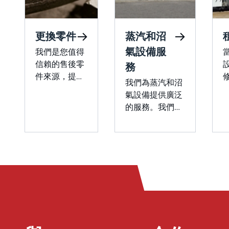
更換零件
蒸汽和沼
氣設備服
我們是您值得
信賴的售後零
務
件來源，提供
我們為蒸汽和沼
全面的原裝元
氣設備提供廣泛
件，讓您的設
的服務。我們在
備保持最佳運
調試和維護垃圾
行狀態。
J
填埋場火炬、蒸
汽回收裝置和蒸
汽燃燒裝置方面
的專業知識可確
保符合監管標
準，同時最大限
度地減少排放。
我們提供預防性