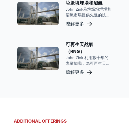
垃圾填埋場和沼氣
John Zink為垃圾填埋場和
沼氣市場提供先進的技術
和現場驗證的性能。憑藉
瞭解更多
ZBRID Hybrid Thermal
Oxidizer 和 ZULE®（Zink
超低排放）火炬等解決方
案，John Zink 提供了行
可再生天然氣
業領先的排放控制，實現
（RNG）
了近乎零的 CO 排放和低
John Zink 利用數十年的
至 3-4 ppm 的 NOx 減
專業知識，為可再生天然
排。
氣市場提供先進的燃燒解
瞭解更多
決方案，提供專為高效和
環保而設計的集成設備。
ADDITIONAL OFFERINGS