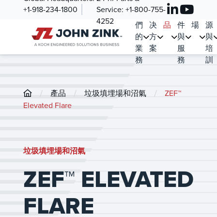
+1-918-234-1800
Service:
+1-800-755-
我
解
產
零
市
資
4252
們
决
品
件
場
源
的
方
與
與
業
案
服
培
務
務
訓
/
/
/
產品
垃圾填埋場和沼氣
ZEF™
Elevated Flare
垃圾填埋場和沼氣
ZEF™ ELEVATED
FLARE