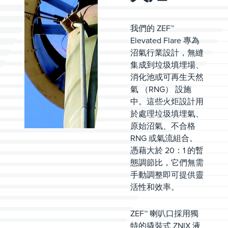
我們的 ZEF™
Elevated Flare 專為
沼氣行業設計，無縫
集成到垃圾填埋場、
消化池或可再生天然
氣 （RNG） 設施
中。這些火炬設計用
於處理垃圾填埋氣、
原始沼氣、不合格
RNG 或氣流組合。
憑藉大於 20：1 的暫
態調節比，它們無需
手動調整即可提供靈
活性和效率。
ZEF™ 喇叭口採用獨
特的撬裝式 ZNIX 液