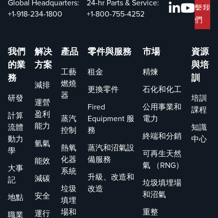
Global Headquarters:
24-hr Parts & Service:
繫我
+1-918-234-1800
+1-800-755-4252
們
我們
解决
產品
零件與服務
市場
資源
的業
方案
與培
工藝
租金
精煉
務
訓
燃燒
減排
更換零件
石化和化工
器
研發
培訓
運營
Fired
公用事業和
課程
盈利
計算
蒸汽
Equipment 服
電力
能力
流體
知識
控制
務
終端和分銷
動力
中心
氫氣
熱氧
蒸汽和沼氣設
學
可再生天然
化器
備服務
能效
氣 （RNG）
大事
系統
升級、改造和
減碳
記
垃圾填埋場
垃圾
改造
和沼氣
安全
地點
填埋
場和
重整
運行
職業