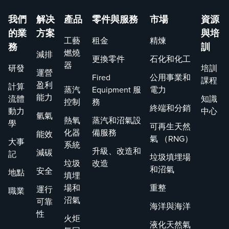
我們
解决
產品
零件與服務
市場
資源
的業
方案
與培
工藝
租金
精煉
務
訓
燃燒
減排
更換零件
石化和化工
器
研發
培訓
運營
Fired
公用事業和
課程
盈利
計算
蒸汽
Equipment 服
電力
能力
流體
知識
控制
務
終端和分銷
動力
中心
氫氣
熱氧
蒸汽和沼氣設
學
可再生天然
化器
備服務
能效
氣 （RNG）
大事
系統
升級、改造和
減碳
記
垃圾填埋場
垃圾
改造
和沼氣
安全
地點
填埋
場和
重整
運行
職業
沼氣
可靠
海洋與海洋
性
火炬
液化天然氣