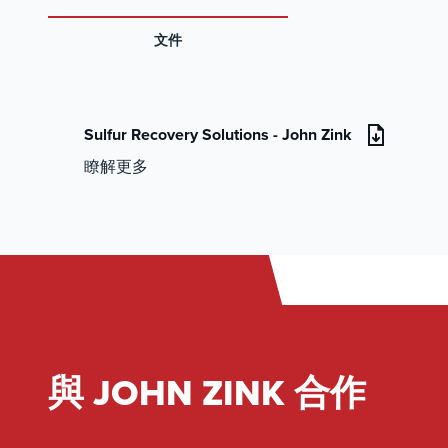
文件
Sulfur Recovery Solutions - John Zink
瞭解更多
與 JOHN ZINK 合作