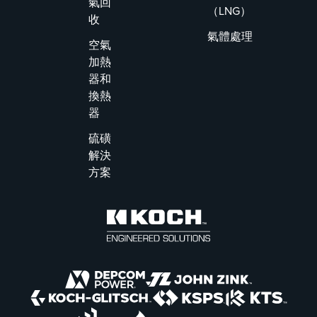
氣回
（LNG）
收
氣體處理
空氣
加熱
器和
換熱
器
硫磺
解決
方案