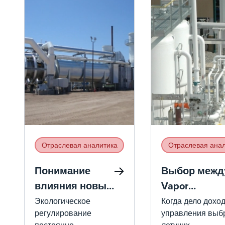
Отраслевая аналитика
Отраслевая анал
Понимание
Выбор межд
влияния новых
Vapor
норм HON на
Combustion
Экологическое
Когда дело доход
регулирование
управления выб
конструкцию
Units (VCUs) 