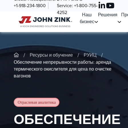
+1-918-234-1800
Service:
+1-800-755-
4252
Наш
Решения
Пр
бизнес
/
/
/
Ресурсы и обучение
РУИЦ
Обеспечение непрерывности работы: аренда
термического окислителя для цеха по очистке
вагонов
Отраслевая аналитика
ОБЕСПЕЧЕНИЕ