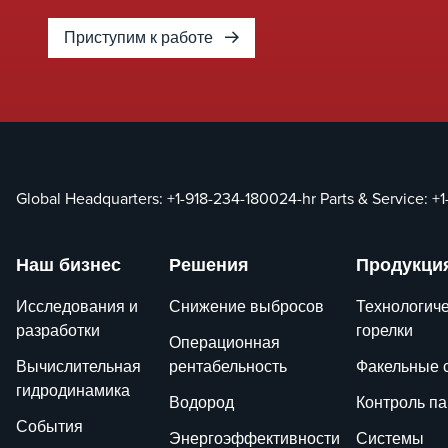
Приступим к работе
Global Headquarters:
+1-918-234-1800
24-hr Parts & Service:
+1
Наш бизнес
Решения
Продукци
Исследования и
Снижение выбросов
Технологич
разработки
горелки
Операционная
Вычислительная
рентабельность
Факельные 
гидродинамика
Водород
Контроль п
События
Энергоэффективности
Системы