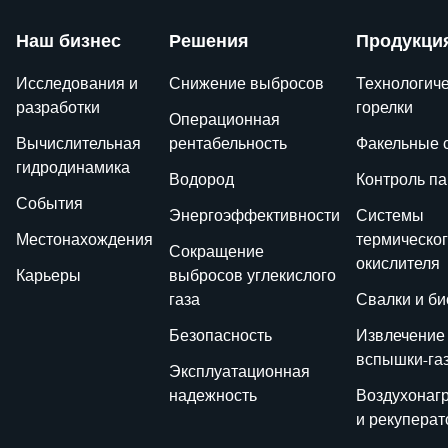
Наш бизнес
Решения
Продукци
Исследования и
Снижение выбросов
Технологич
разработки
горелки
Операционная
Вычислительная
рентабельность
Факельные 
гидродинамика
Водород
Контроль п
События
Энергоэффективности
Системы
Местонахождения
термическо
Сокращение
окислителя
Карьеры
выбросов углекислого
газа
Свалки и би
Безопасность
Извлечение
вспышки-га
Эксплуатационная
надежность
Воздухонаг
и рекупера