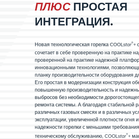
ПЛЮС
ПРОСТАЯ
ИНТЕГРАЦИЯ.
®
Новая технологическая горелка COOL
star
+ 
сочетает в себе проверенную на практике н
проверенной на практике надежной платфо
инновационными технологиями, позволяющ
планку производительности оборудования д
Его простая в модернизации конструкция об
повышенную производительность и надежны
выбросов без необходимости дорогостоящег
ремонта системы. А благодаря стабильной р
различных газовых смесях и в различных ус
эксплуатации, увеличенной плотности огня
надежности горелки с меньшими требования
®
техническому обслуживанию, COOL
star
+ ма