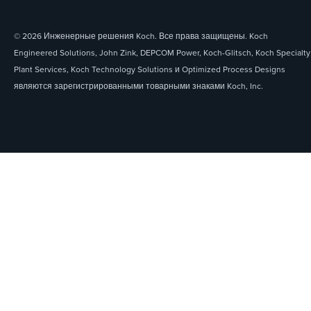
© 2026 Инженерные решения Koch. Все права защищены. Koch
Engineered Solutions, John Zink, DEPCOM Power, Koch-Glitsch, Koch Specialty
Plant Services, Koch Technology Solutions и Optimized Process Designs
являются зарегистрированными товарными знаками Koch, Inc.