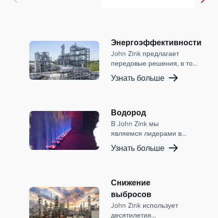
Энергоэффективности
John Zink предлагает
передовые решения, в том
числе передовые горелки и
Узнать больше
системы рекуперации
тепла, которые помогают
нашим клиентам
оптимизировать
Водород
энергоэффективность во
В John Zink мы
многих отраслях
являемся лидерами в
промышленности,
области технологий
Узнать больше
сокращая при этом
сгорания водорода,
выбросы и
предлагая обширный
эксплуатационные расходы.
портфель продуктов,
разработанных для
Снижение
удовлетворения
выбросов
потребностей
John Zink использует
современного
десятилетия