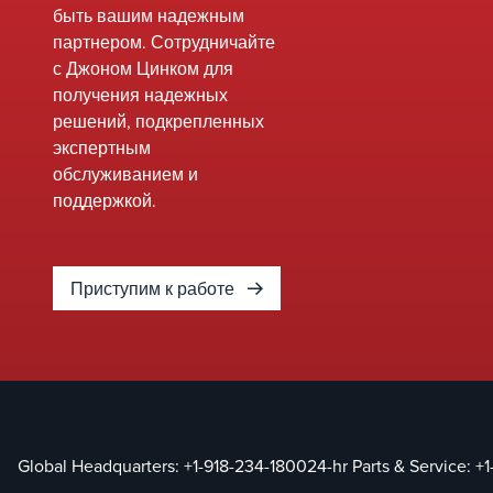
быть вашим надежным
партнером. Сотрудничайте
с Джоном Цинком для
получения надежных
решений, подкрепленных
экспертным
обслуживанием и
поддержкой.
Приступим к работе
Global Headquarters:
+1-918-234-1800
24-hr Parts & Service:
+1