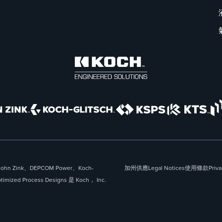
 Zink、DEPCOM Power、Koch-
加州供應
Legal Notices
使用條款
Priva
imized Process Designs 是 Koch， Inc.