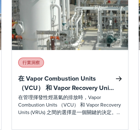
行業洞察
在 Vapor Combustion Units
（VCU） 和 Vapor Recovery Units
(VRUs)之間進行選擇：為您的作做
在管理揮發性烴蒸氣的排放時，Vapor
Combustion Units （VCU） 和 Vapor Recovery
出正確的決定
Units (VRUs) 之間的選擇是一個關鍵的決定。我
們將探討關鍵考慮因素，以説明您確定哪種系
統最適合您的特定作。