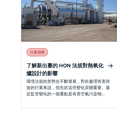
行業洞察
了解新出臺的 HON 法規對熱氧化
爐設計的影響
環境法規的形勢在不斷發展，對於處理有害排
放的行業來說，領先於這些變化至關重要。最
近監管變化的一個重點是有害空氣污染物
（HON） 的有害有機國家排放標準
（HON），該標準影響了 200 多個設施，並針
對影響合成有機化學製造行業 （SCOMI） 的物