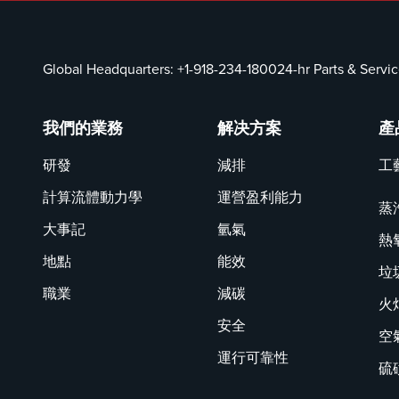
Global Headquarters:
+1-918-234-1800
24-hr Parts & Servi
我們的業務
解决方案
產
研發
減排
工
計算流體動力學
運營盈利能力
蒸
大事記
氫氣
熱
地點
能效
垃
職業
減碳
火
安全
空
運行可靠性
硫