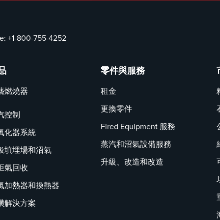
ce:
+1-800-755-4252
品
零件與服務
藝燃燒器
租金
更換零件
汽控制
Fired Equipment 服務
氧化器系統
蒸汽和沼氣設備服務
圾填埋場和沼氣
升級、改造和改造
炬氣回收
氣加熱器和換熱器
磺解決方案