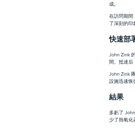
成。
在訪問期間
了深刻的印
快速部
John Z
間。抵達后，
John 
設施迅速恢
結果
多虧了 Jo
少了熱氧化