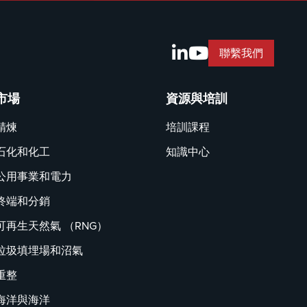
聯繫我們
市場
資源與培訓
精煉
培訓課程
石化和化工
知識中心
公用事業和電力
終端和分銷
可再生天然氣 （RNG）
垃圾填埋場和沼氣
重整
海洋與海洋