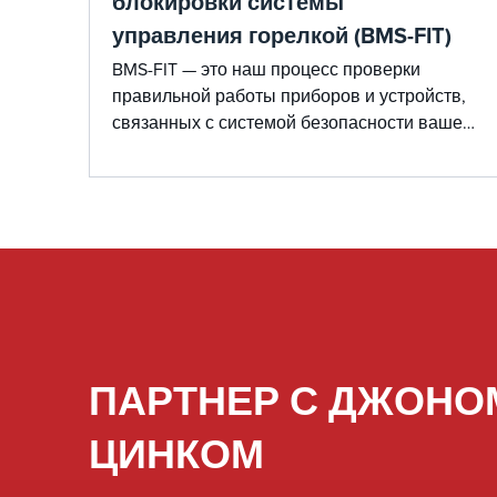
блокировки системы
управления горелкой (BMS-FIT)
BMS-FIT — это наш процесс проверки
правильной работы приборов и устройств,
связанных с системой безопасности вашего
огневого оборудования. Наш сервис BMS-
FIT обеспечивает правильную работу вашей
установки сжигания, защищая ваше
оборудование путем отключения
сгоревшего оборудования, если условия
выходят за пределы заданных параметров.
ПАРТНЕР С ДЖОНО
ЦИНКОМ