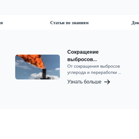
ки
Статьи по знаниям
До
Сокращение
выбросов
От сокращения выбросов
углекислого газа
углерода и переработки до
сжигания альтернативных
Узнать больше
видов топлива с низким
уровнем выбросов в
вашем оборудовании для
сжигания, John Zink
доказал свою способность
оптимизировать
производительность
вашего предприятия.