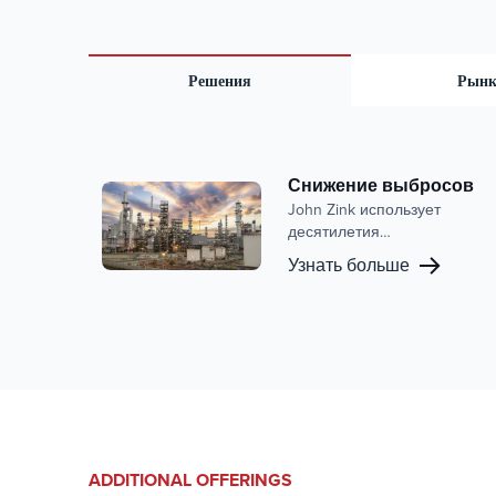
Решения
Рын
Снижение выбросов
John Zink использует
десятилетия
непревзойдённого опыта и
Узнать больше
передовые отраслевые
технологии для создания
передовых решений по
снижению выбросов
оксидов азота (NOx) и
угарного газа (CO), помогая
операторам в широком
спектре отраслей
соответствовать строгим
экологическим нормам.
ADDITIONAL OFFERINGS