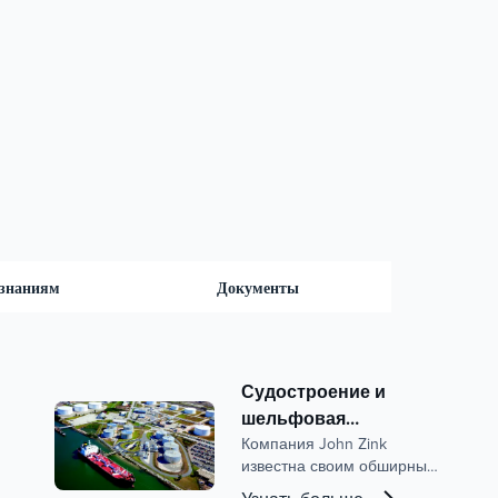
 знаниям
Документы
Судостроение и
шельфовая
промышленность
Компания John Zink
известна своим обширным
опытом и знаниями в