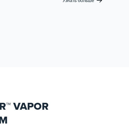
Узнать больше
области технологий
контроля паров и сжигания
для морского и
шельфового рынка. Имея
успешный опыт успешных
проектов, мы предлагаем
широкий ассортимент
продукции, включая
газовые горелки (GCU),
горелки с низким уровнем
выбросов NOx, паровые
котлы и многотопливное
оборудование для
сжигания.
R™ VAPOR
EM