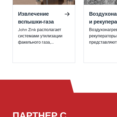
Извлечение
Воздухона
вспышки-газа
и рекупер
John Zink располагает
Воздухонагре
системами утилизации
рекуператоры 
факельного газа,
представляют
обеспечивающими
передовые ре
эффективный контроль
сжигания, пр
выбросов, и разработаны
для нагрева т
для широкого спектра
газов с непря
применений — от
обеспечивая к
нефтеперерабатывающих
воздуха с про
заводов до оффшорных
высокую эффе
платформ FPSO.
теплопередач
ПАРТНЕР С