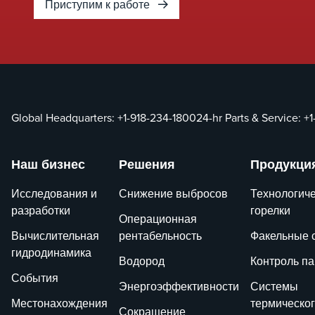
Приступим к работе
Global Headquarters:
+1-918-234-1800
24-hr Parts & Service:
+1
Наш бизнес
Решения
Продукци
Исследования и
Снижение выбросов
Технологич
разработки
горелки
Операционная
Вычислительная
рентабельность
Факельные 
гидродинамика
Водород
Контроль п
События
Энергоэффективности
Системы
Местонахождения
термическо
Сокращение