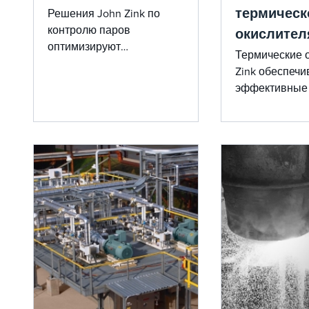
термическ
Решения John Zink по
контролю паров
окислител
оптимизируют
Термические 
сокращение выбросов и
Zink обеспеч
уничтожение
эффективные
отработанных газов для
решения для 
более чистой и
вредных выбр
эффективной работы с
соблюдении с
использованием
экологических
технологий, признанных
Агентством по охране
окружающей среды США.