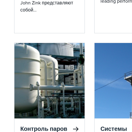
leading perfor
John Zink представляют
designed to me
собой
standards and d
высокоэффективные
challenges acro
решения с низким
industrial appli
уровнем выбросов,
адаптированные для
промышленного
применения,
гарантирующие
надежность и
соответствие
экологическим
требованиям.
Контроль паров
Системы