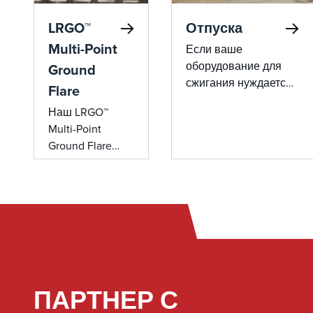
LRGO™
Отпуска
Multi-Point
Если ваше
оборудование для
Ground
сжигания нуждается
Flare
в обслуживании, мы
Наш LRGO™
предоставим вам
Multi-Point
наши комплексные
Ground Flare
решения по аренде.
предлагает
Компания John Zink
исключительную
предлагает широкий
надежность,
ассортимент
увеличенный
высококачественного
срок службы,
оборудования для
бездымные
аренды, готового к
характеристики
немедленному
и лучшие в
развертыванию.
ПАРТНЕР С
отрасли
Наша команда