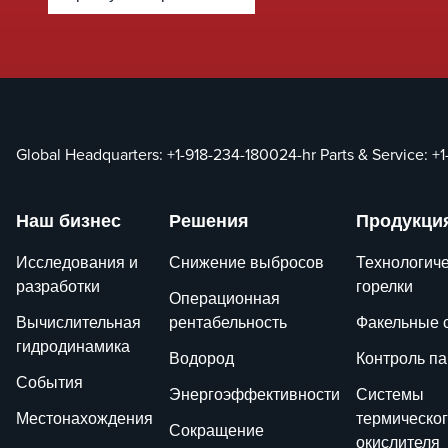
Global Headquarters:
+1-918-234-1800
24-hr Parts & Service:
+1
Наш бизнес
Решения
Продукци
Исследования и
Снижение выбросов
Технологич
разработки
горелки
Операционная
Вычислительная
рентабельность
Факельные 
гидродинамика
Водород
Контроль п
События
Энергоэффективности
Системы
Местонахождения
термическо
Сокращение
окислителя