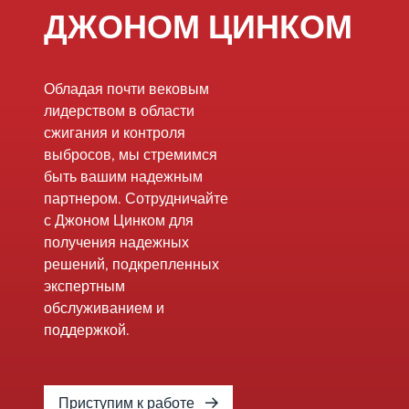
скорости
обеспечивает
ДЖОНОМ ЦИНКОМ
потока, что
бесперебойный
делает его
процесс установки,
превосходным
сводя к минимуму
выбором для
Обладая почти вековым
время простоя и
промышленных
лидерством в области
поддерживая
факельных
сжигания и контроля
бесперебойную
систем.
выбросов, мы стремимся
работу. Обладая
быть вашим надежным
передовым опытом и
партнером. Сотрудничайте
высококачественным
с Джоном Цинком для
оборудованием для
получения надежных
аренды, мы
решений, подкрепленных
являемся вашим
экспертным
универсальным
обслуживанием и
решением для всех
поддержкой.
ваших потребностей
в обслуживании.
Приступим к работе