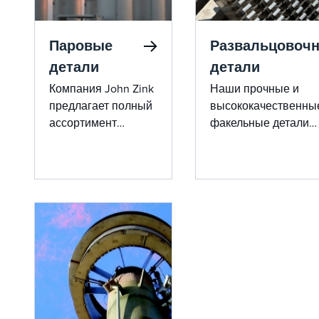
Паровые
Развальцовоч
детали
детали
Компания John Zink
Наши прочные и
предлагает полный
высококачественны
ассортимент
факельные детали
деталей для
разработаны для
улавливания паров
обеспечения
и сгорания,
максимальной наде
разработанных для
и безопасности сис
поддержания
Эти детали включаю
эффективности
себя сменные комп
системы и
и модернизацию дл
соответствия
поддержания
нормативным
эффективной работ
требованиям. От
факельных установо
сменных клапанов
обеспечения соотве