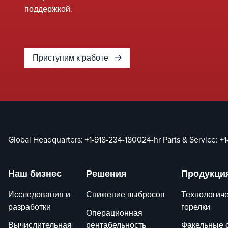
поддержкой.
Приступим к работе
Global Headquarters:
+1-918-234-1800
24-hr Parts & Service:
+1
Наш бизнес
Решения
Продукци
Исследования и
Снижение выбросов
Технологич
разработки
горелки
Операционная
Вычислительная
рентабельность
Факельные 