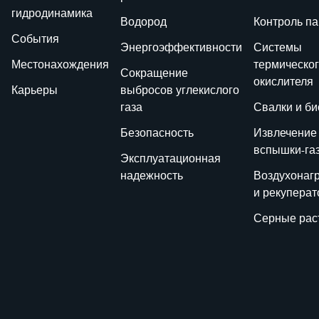
гидродинамика
Водород
Контроль п
События
Энергоэффективности
Системы
Местонахождения
термическо
Сокращение
окислителя
Карьеры
выбросов углекислого
газа
Свалки и би
Безопасность
Извлечение
вспышки-га
Эксплуатационная
надежность
Воздухонаг
и рекупера
Серные рас