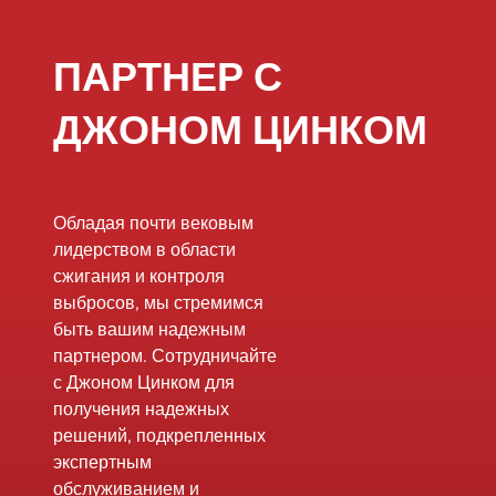
оригинальные
детали McGill и
ПАРТНЕР С
другие важные
компоненты,
ДЖОНОМ ЦИНКОМ
предназначенные
для повышения
безопасности,
эффективности и
Обладая почти вековым
надежности
лидерством в области
системы.&nbsp;
сжигания и контроля
выбросов, мы стремимся
быть вашим надежным
партнером. Сотрудничайте
с Джоном Цинком для
получения надежных
решений, подкрепленных
экспертным
обслуживанием и