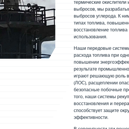
термические окислители 
выбросов, мы разрабаты
выбросов углерода. К ни
типах топлива, повышен
восстановление топлива 
использования.
Наши передовые системы
расхода топлива при одн
повышении энергоэффект
результате промышленно
играют решающую роль в 
(ЛОС), расщеплении опас
безопасные побочные прод
того, наши системы реку
восстановления и перера
способствует защите ок
эффективности.
В совокупности эти реш