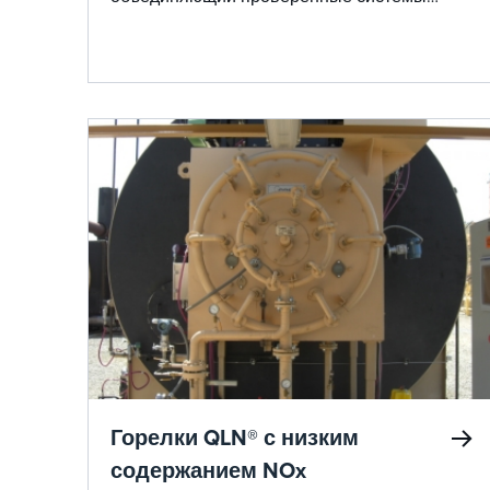
сгорания и рекуперации, блоки
безопасности доков (DSU), установки
нагнетания паров и системы управления
для предоставления непревзойденных
комплексных услуг поддержки,
соответствующих строгим морским нормам.
Горелки QLN® с низким
содержанием NOx