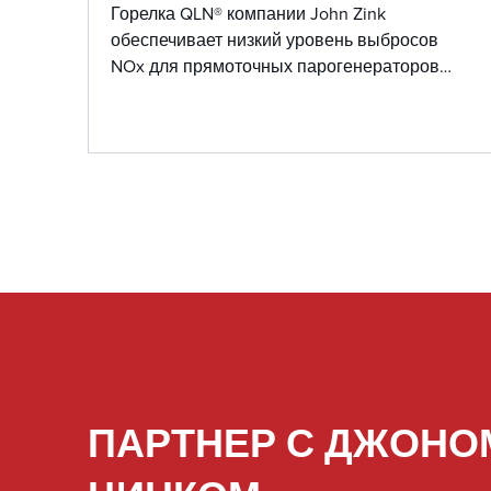
Горелка QLN® компании John Zink
обеспечивает низкий уровень выбросов
NOx для прямоточных парогенераторов
(ПТПГ) и нагревателей, сохраняя при этом
высокую эффективность и надежность,
благодаря усовершенствованной
ступенчатой системе подачи топлива и
внутренней рециркуляции дымовых газов
(FGR).
ПАРТНЕР С ДЖОНО