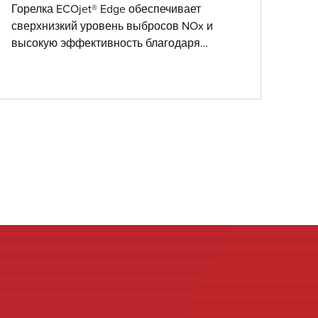
Горелка ECOjet® Edge обеспечивает
сверхнизкий уровень выбросов NOx и
высокую эффективность благодаря
усовершенствованному ступенчатому
впрыску топлива, подходящую как для
нефтяных, так и для газовых применений в
блочных котлах.