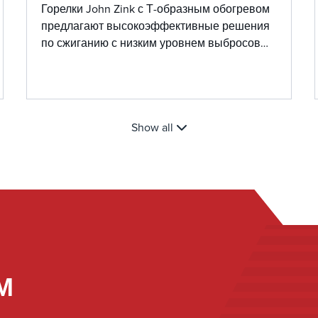
Горелки John Zink с Т-образным обогревом
предлагают высокоэффективные решения
по сжиганию с низким уровнем выбросов
для тангенциальных котлов, отличающиеся
возможностью использования двух видов
топлива и усовершенствованной
конструкцией для надежной работы.
Show all
М