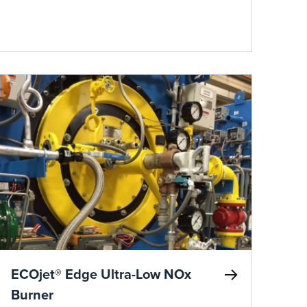
различным областям применения и могут
быть адаптированы к вашей конкретной
системе.
ECOjet® Edge Ultra-Low NOx
Burner