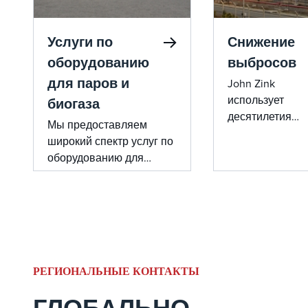
Услуги по
Снижение
оборудованию
выбросов
для паров и
John Zink
использует
биогаза
десятилетия
Мы предоставляем
непревзойдённ
широкий спектр услуг по
опыта и
оборудованию для
передовые
паровой и биогазовой
отраслевые
обработки. Наш опыт в
технологии для
введении в
создания
эксплуатацию и
передовых
обслуживании
решений по
свалочных факелов,
снижению
РЕГИОНАЛЬНЫЕ КОНТАКТЫ
установок для возврата
выбросов окси
паров и установок
азота (NOx) и
сгорания пара