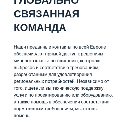
ГЛОБАЛЬНО
угарного газа (
обеспечивает
СВЯЗАННАЯ
помогая
соответствие
операторам в
нормативным
КОМАНДА
широком спект
стандартам при
отраслей
минимизации выбросов.
соответствоват
Мы предлагаем
строгим
Наши преданные контакты по всей Европе
профилактические
экологическим
обеспечивают прямой доступ к решениям
планы обслуживания,
нормам.
мирового класса по сжиганию, контролю
чтобы сократить
выбросов и соответствию требованиям,
неожиданные простои и
разработанным для удовлетворения
продлить срок службы
региональных потребностей. Независимо от
оборудования.&nbsp;
того, ищете ли вы техническую поддержку,
услуги по проектированию или оборудованию,
а также помощь в обеспечении соответствия
нормативным требованиям, мы готовы
помочь.