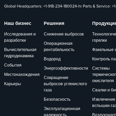
Global Headquarters:
+1-918-234-1800
24-hr Parts & Service:
+1
Наш бизнес
Решения
Продукци
Исследования и
Снижение выбросов
Технологич
разработки
горелки
Операционная
Вычислительная
рентабельность
Факельные 
гидродинамика
Водород
Контроль п
События
Энергоэффективности
Системы
Местонахождения
термическо
Сокращение
окислителя
Карьеры
выбросов углекислого
газа
Свалки и би
Безопасность
Извлечение
вспышки-га
Эксплуатационная
надежность
Воздухонаг