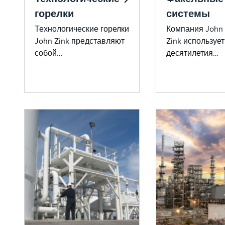
горелки
системы
Технологические горелки
Компания John
John Zink представляют
Zink использует
собой
десятилетия
высокоэффективные
исследований 
решения с низким
разработок для
уровнем выбросов,
создания самы
адаптированные для
передовых в м
промышленного
систем сжиган
применения,
на факелах,
гарантирующие
которые
надежность и
обеспечивают
соответствие
непревзойденн
экологическим
безопасность,
требованиям.
надежность и
эффективность