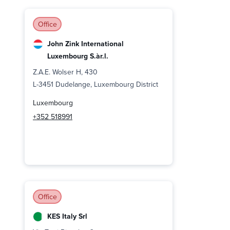
Office
John Zink International
Luxembourg S.àr.l.
Z.A.E. Wolser H, 430
L-3451 Dudelange, Luxembourg District
Luxembourg
+352 518991
Office
KES Italy Srl