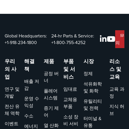
십시오. 수년에 걸
시작하여 산업 경
쳐 그는 다양한 역
험을 쌓고 우수한
할을 맡아 고객 서
장비, 회사 문화 및
비스에 대한 전문
우정으로 인해 머
지식과 열정을 지
물기로 결정했습
속적으로 확장해
니다. 수년에 걸쳐
Global Headquarters:
24-hr Parts & Service:
문
왔습니다. 실무 접
그는 프로젝트 관
+1-918-234-1800
+1-800-755-4252
의
근 방식으로 유명
리에서 프로세스
한 Matthew는 증
엔지니어링으로
우리
해결
제품
부품
시장
리소
기 제어 및 바이오
전환했으며 결국
의 사
책
및 서
스 및
가스 장비가 현장
증기 제어 팀의 기
공정 버
정제
업
에서 원활하게 작
비스
술 책임자가 되었
교육
너
배출 저
동하도록 합니다.
습니다. John Zink
석유화학
감
연구 및
임대료
교육 과
그의 경력 여정, 좋
에서 그의 여정은
플레어
및 화학
개발
정
아하는 전통, 그리
지속적인 학습, 멘
시스템
운영 수
교체용
유틸리티
고 John Zink에서
토링 및
익성
전산 유
부품
지식 허
증기 제
및 전력
그가 탁월한 능력
NOxSTAR™ 저NOx
체 역학
브
어
수소
소성 장
을 발휘할 수 있었
연소기 기술과 같
터미널 &
이벤트
비 서비
던 원동력을 살펴
은 혁신적인 프로
열 산화
유통
에너지