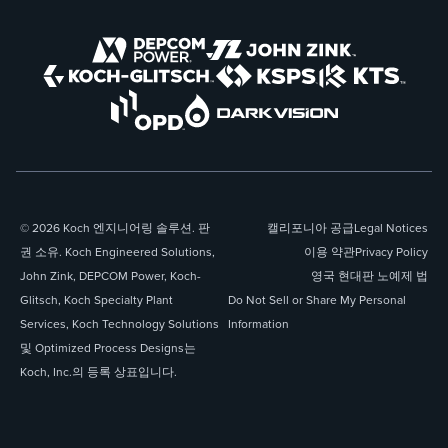
© 2026 Koch 엔지니어링 솔루션. 판
캘리포니아 공급
Legal Notices
권 소유. Koch Engineered Solutions,
이용 약관
Privacy Policy
John Zink, DEPCOM Power, Koch-
영국 현대판 노예제 법
Glitsch, Koch Specialty Plant
Do Not Sell or Share My Personal
Services, Koch Technology Solutions
Information
및 Optimized Process Designs는
Koch, Inc.의 등록 상표입니다.