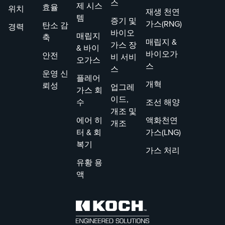
스
보겠습니다.
젝트에 대한 기여
제 시스
효율
위치
재생 천연
로 특징지어졌습
템
증기 및
가스(RNG)
탄소 감
경력
니다.
바이오
매립지
축
매립지 &
가스 장
& 바이
바이오가
안전
비 서비
오가스
스
스
운영 신
플레어
개혁
뢰성
업그레
가스 회
이드,
수
조선 해양
개조 및
에어 히
액화천연
개조
터 & 회
가스(LNG)
복기
가스 처리
유황 용
액