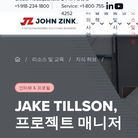
우
해
제
부
시
리
+1-918-234-1800
Service:
+1-800-755-
리
결
품
품
장
소
4252
의
책
및
스
사
서
및
업
비
교
스
육
/
/
/
리소스 및 교육
지식 허브
인터뷰 & 프로필
JAKE TILLSON,
프로젝트 매니저