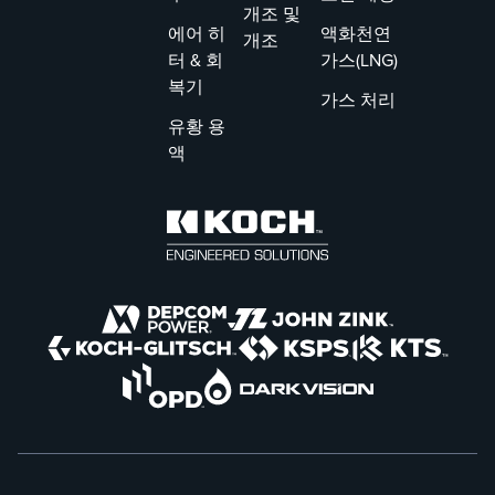
간을
개조 및
최소
에어 히
액화천연
개조
화할
터 & 회
가스(LNG)
수 있
복기
가스 처리
습니
유황 용
다.
액