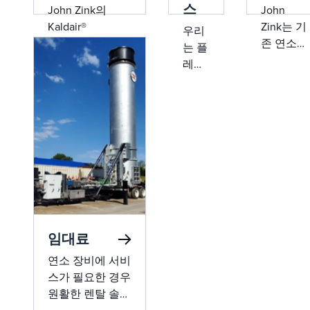
스
John Zink의
John
Kaldair®
Zink는 기
우리
KMI™(Multi-Point
존 연소
는 플
Indair™) 플레어
및 배출
레어,
시스템은 산업용
장비에 새
프로
플레어 응용 분야
로운 생명
세스
에서 무연 작동
을 불어넣
버너,
및 높은 효율성을
어 효율성
보일
위한 낮은 에너지
과 신뢰성
러 버
소비 파일럿으로
을 극대화
너,
고급 멀티포인트
할 수 있
열 산
기술과 무제한 턴
는 업그레
화기
다운을 제공합니
이드, 개
등을
다.
조 및 개
포함
임대료
조를 전문
한 다
으로 합니
연소 장비에 서비
양한
다. 슈나
스가 필요한 경우
장비
이더 일렉
원활한 렌탈 솔루
유형
트릭의 전