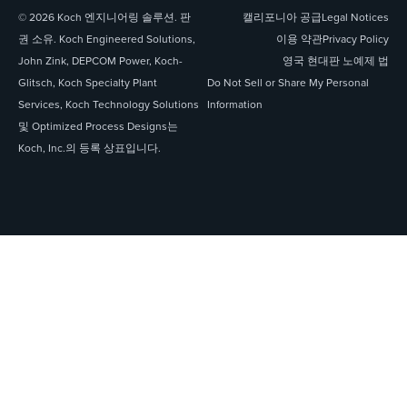
© 2026 Koch 엔지니어링 솔루션. 판
캘리포니아 공급
Legal Notices
권 소유. Koch Engineered Solutions,
이용 약관
Privacy Policy
John Zink, DEPCOM Power, Koch-
영국 현대판 노예제 법
Glitsch, Koch Specialty Plant
Do Not Sell or Share My Personal
Services, Koch Technology Solutions
Information
및 Optimized Process Designs는
Koch, Inc.의 등록 상표입니다.