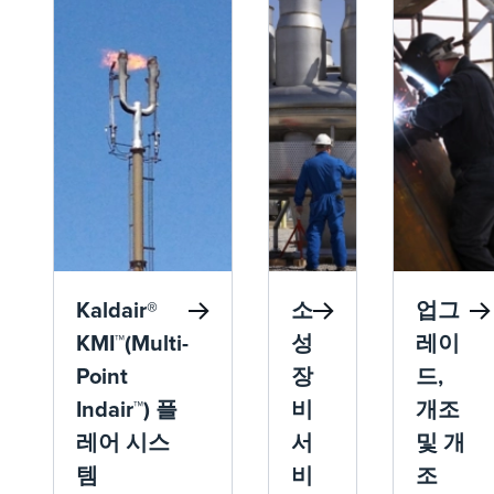
Kaldair®
소
업그
KMI™(Multi-
성
레이
Point
장
드,
Indair™) 플
비
개조
레어 시스
서
및 개
템
비
조