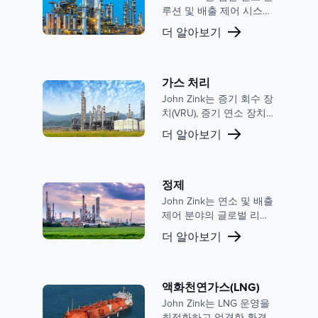
루션 및 배출 제어 시스템
을 통해 석유 화학 및 화학
더 알아보기
산업에 서비스를 제공합
니다. 배출량 감소, 효율성
향상 및 안전성 향상에 중
점을 둔 당사의 전문 지식
가스 처리
은 이 부문에서 강력한 명
John Zink는 증기 회수 장
성과 혁신의 역사로 뒷받
치(VRU), 증기 연소 장치
침됩니다.
(VCU) 및 풀 패키지 시스
더 알아보기
템을 포함하여 가스 처리
산업의 요구 사항을 충족
하는 다양한 제품을 제공
합니다. 환경 규정 준수,
정제
운영 효율성 및 고객 지원
John Zink는 연소 및 배출
에 대한 우리의 약속은 우
제어 분야의 글로벌 리더
리를 이 부문에서 신뢰할
로서 정제 시장에서 강력
더 알아보기
수 있는 파트너로 자리매
한 입지를 확보하고 있습
김하게 합니다.
니다. 당사의 광범위한 포
트폴리오에는 정제 작업
을 위한 운영 효율성, 안전
액화천연가스(LNG)
성 및 환경 규정 준수를 강
John Zink는 LNG 운영을
화하도록 설계된 고급 공
최적화하고 엄격한 환경