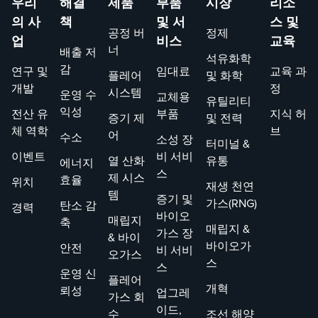
우리
해결
제품
부품
시장
리소
명 연
의 사
책
및 서
스 및
장을
공정 버
정제
업
비스
교육
보장
너
배출 저
석유화학
합니
감
연구 및
임대료
교육 과
플레어
및 화학
다.
개발
정
시스템
운영 수
교체용
경험
유틸리티
익성
전산 유
부품
지식 허
이 풍
증기 제
및 전력
체 역학
브
부한
어
수소
소성 장
터미널 &
팀과
이벤트
비 서비
열 산화
유통
에너지
함께
스
제 시스
효율
위치
문제
재생 천연
템
증기 및
를 신
가스(RNG)
탄소 감
경력
바이오
속하
매립지
축
매립지 &
가스 장
게 해
& 바이
바이오가
안전
비 서비
결하
오가스
스
스
여 가
운영 신
플레어
동 중
개혁
뢰성
업그레
가스 회
단 시
이드,
수
조선 해양