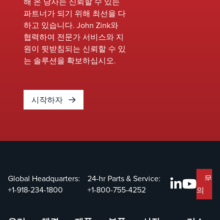
해 온 당사는 신뢰할 수 있는
별할 수
니다.
다.
파트너가 되기 위해 최선을 다
있습니
연소
하고 있습니다. John Zink와
다.&nbsp;
튜닝
협력하여 전문가 서비스와 지
에 대
원이 뒷받침되는 신뢰할 수 있
한 당
는 솔루션을 확보하십시오.
사의
전문
지식
시작하자
은 최
적의
성능,
안전
성 향
상,
배기
Global Headquarters:
24-hr Parts & Service:
문
가스
+1-918-234-1800
+1-800-755-4252
의
감소
및 장
비 수