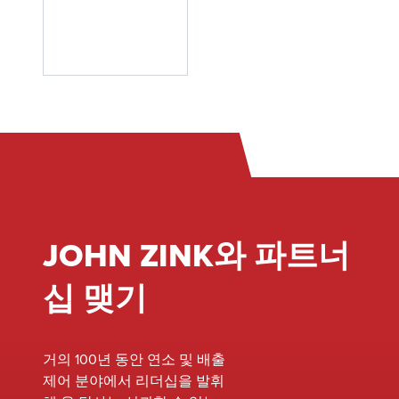
션을 제공해 드립
에 걸
문가 팀은
니다. John Zink
쳐 시
현장 또는
는 즉시 배포할
동 및
시설과 긴
수 있는 다양한
시운
밀히 협력
고품질 렌탈 장비
전에
하여 현재
를 제공합니다.
서 문
장비를 평
우리 팀은 원활한
제 해
가하고 성
설치 프로세스를
결에
능을 향상
보장하고 가동 중
이르
하고 안전
지 시간을 최소화
기까
성을 개선
하며 중단 없이
지 전
하며 전체
작업을 계속 실행
체 범
JOHN ZINK와 파트너
시스템 교
합니다. 업계 최
위의
체 없이
고의 전문 지식과
소성
십 맺기
진화하는
고품질 렌탈 장비
장비
환경 표준
를 갖춘 당사는
서비
을 충족할
모든 서비스 요구
스를
거의 100년 동안 연소 및 배출
수 있는
사항을 충족하는
제공
제어 분야에서 리더십을 발휘
기회를 식
원스톱 솔루션입
합니