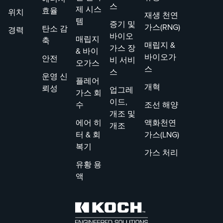
스
제 시스
효율
위치
재생 천연
템
증기 및
가스(RNG)
탄소 감
경력
바이오
매립지
축
매립지 &
가스 장
& 바이
바이오가
안전
비 서비
오가스
스
스
운영 신
플레어
개혁
뢰성
업그레
가스 회
이드,
수
조선 해양
개조 및
에어 히
액화천연
개조
터 & 회
가스(LNG)
복기
가스 처리
유황 용
액