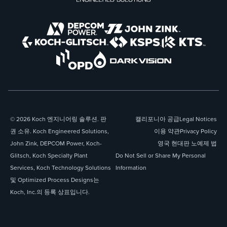
© 2026 Koch 엔지니어링 솔루션. 판
캘리포니아 공급
Legal Notices
권 소유. Koch Engineered Solutions,
이용 약관
Privacy Policy
John Zink, DEPCOM Power, Koch-
영국 현대판 노예제 법
Glitsch, Koch Specialty Plant
Do Not Sell or Share My Personal
Services, Koch Technology Solutions
Information
및 Optimized Process Designs는
Koch, Inc.의 등록 상표입니다.