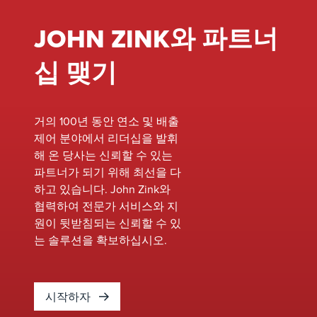
된 성능을
바탕으로
JOHN ZINK와 파트너
신뢰할 수
있고 견고
십 맺기
한 플레어
파일럿 점
화를 제공
거의 100년 동안 연소 및 배출
합니다. 전
제어 분야에서 리더십을 발휘
기 스파크
해 온 당사는 신뢰할 수 있는
를 이용해
파트너가 되기 위해 최선을 다
제어된 공
하고 있습니다. John Zink와
기-연료 혼
협력하여 전문가 서비스와 지
합물을 점
원이 뒷받침되는 신뢰할 수 있
화하는 FFG
는 솔루션을 확보하십시오.
시스템은
1,000피트
이상의 거
리에서도
시작하자
안전하고