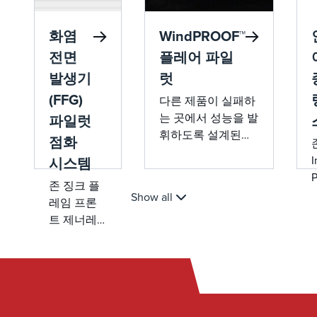
직이는 부
다.&nbsp;
품이 없고
화염
WindPROOF™
입증된
John Zink
전면
플레어 파일
파일럿 기
발생기
럿
술, 간편한
(FFG)
다른 제품이 실패하
개조 설계
는 곳에서 성능을 발
파일럿
를 통해 기
휘하도록 설계된
존 점화 시
점화
WindPROOF™ 플레
스템의 복
I
시스템
어 파일럿은 극심한
잡성을 제
P
존 징크 플
바람과 비에도 견고
거하는 동
Show all
레임 프론
하게 견디며 가장 가
시에 안전
트 제너레
혹한 조건에서도 안
성, 신뢰성
이터(FFG)
정성, 효율성 및 신
및 운영 효
파일럿 점
뢰성을 제공합니
율성을 향
화 시스템
다.&nbsp;
상시킵니
은 40년 이
다.&nbsp;
상의 검증