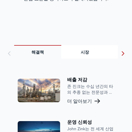
해결책
시장
지식
배출 저감
존 진크는 수십 년간의 타
의 추종 없는 전문성과 업
계 선도 기술을 활용해 질
더 알아보기
소산화물(NOx)과 일산화
탄소(CO)에 대한 첨단 배
출 저감 솔루션을 제공하
며, 다양한 산업 분야의 운
운영 신뢰성
영자들이 엄격한 환경 규
John Zink는 전 세계 산업