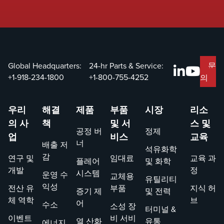
효율적인
파일럿 점
화를 보장
합니
다.&nbsp;
Global Headquarters:
24-hr Parts & Service:
문
+1-918-234-1800
+1-800-755-4252
의
우리
해결
제품
부품
시장
리소
의 사
책
및 서
스 및
공정 버
정제
업
비스
교육
너
배출 저
석유화학
감
연구 및
임대료
교육 과
플레어
및 화학
개발
정
시스템
운영 수
교체용
유틸리티
익성
전산 유
부품
지식 허
증기 제
및 전력
체 역학
브
어
수소
소성 장
터미널 &
이벤트
비 서비
열 산화
유통
에너지