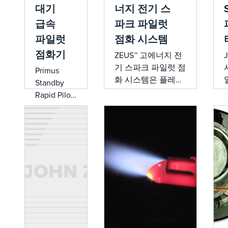
대기
너지 전기 스
급속
파크 파일럿
파일럿
점화 시스템
점화기
ZEUS™ 고에너지 전
기 스파크 파일럿 점
Primus
화 시스템은 플레어
Standby
시스템을 위해 설계
Rapid Pilot
된 고성능, 신뢰할
Ignitor는 몇
수 있는 파일럿 점화
초 만에 빠
솔루션입니다. 독특
르고 안정
한 고에너지 스파크
적인 점화
시스템과 스테인리
를 위해 설
스 스틸 밀폐된 스파
계된 플레
크 팁을 갖추고 있어
어 점화 기
즉각적인 점화, 연장
술의 획기
된 작동 수명, 최소
적인 제품
한의 설치 및 공공요
입니다. 움
금 비용을 보장합니