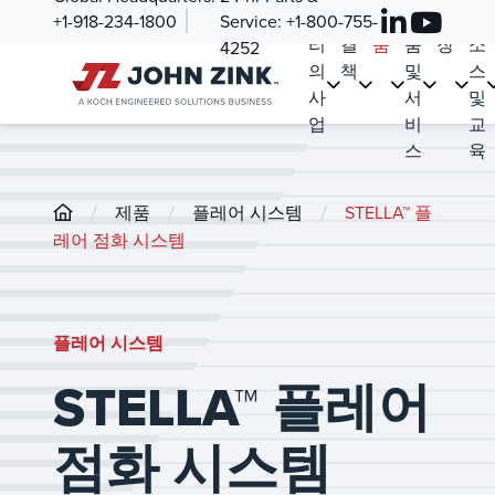
우
해
제
부
시
리
+1-918-234-1800
Service:
+1-800-755-
리
결
품
품
장
소
4252
의
책
및
스
사
서
및
업
비
교
스
육
/
/
/
제품
플레어 시스템
STELLA™ 플
레어 점화 시스템
플레어 시스템
STELLA™ 플레어
점화 시스템