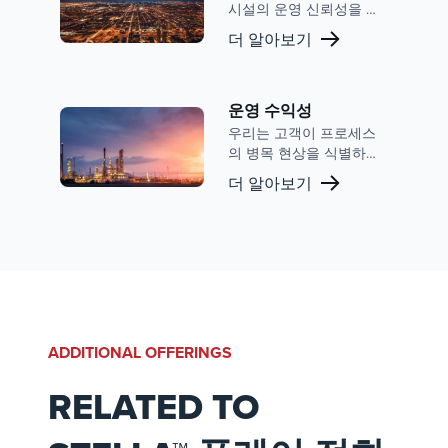
제를 준수할 수 있도록 돕
시설의 운영 신뢰성을 크
습니다.
게 향상시키는 주문 제작
더 알아보기
솔루션을 전문으로 합니
다. 연소 및 배기가스 제어
분야에서 수십 년간 쌓아
온 전문 지식을 바탕으로
운영 수익성
당사는 고객의 운영이 효
우리는 고객이 프로세스
율적일 뿐만 아니라 일관
의 병목 현상을 식별하고
되게 신뢰할 수 있도록 보
제거하여 보다 효율적이
더 알아보기
장합니다.
고 신뢰할 수 있는 성능을
창출함으로써 운영 전반
에 걸쳐 수익성을 높이고
가동 중지 시간을 최소화
할 수 있도록 지원합니다.
ADDITIONAL OFFERINGS
RELATED TO