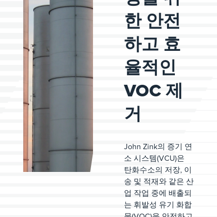
한 안전
하고 효
율적인
VOC 제
거
John Zink의 증기 연
소 시스템(VCU)은
탄화수소의 저장, 이
송 및 적재와 같은 산
업 작업 중에 배출되
는 휘발성 유기 화합
물(VOC)을 안전하고