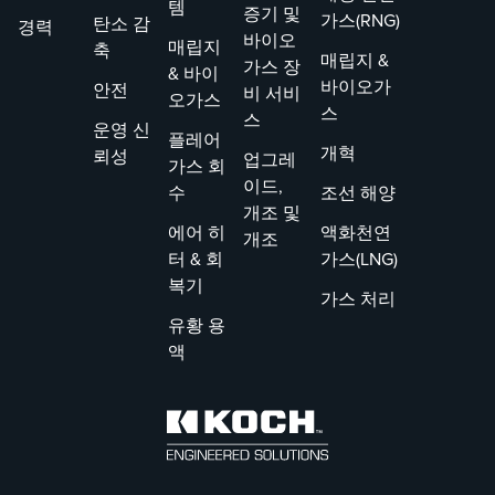
템
증기 및
가스(RNG)
탄소 감
경력
바이오
매립지
축
매립지 &
가스 장
& 바이
바이오가
안전
비 서비
오가스
스
스
운영 신
플레어
개혁
뢰성
업그레
가스 회
이드,
수
조선 해양
개조 및
에어 히
액화천연
개조
터 & 회
가스(LNG)
복기
가스 처리
유황 용
액