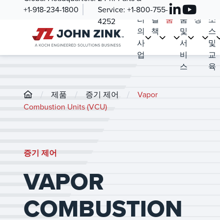
우
해
제
부
시
리
+1-918-234-1800
Service:
+1-800-755-
리
결
품
품
장
소
4252
의
책
및
스
사
서
및
업
비
교
스
육
/
/
/
제품
증기 제어
Vapor
Combustion Units (VCU)
증기 제어
VAPOR
COMBUSTION