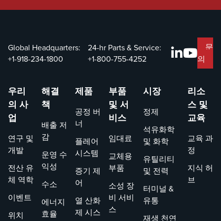
위한 예방
유지보수
계획을 제
공합니
문
Global Headquarters:
24-hr Parts & Service:
다.&nbsp;
+1-918-234-1800
+1-800-755-4252
의
우리
해결
제품
부품
시장
리소
의 사
책
및 서
스 및
공정 버
정제
업
비스
교육
너
배출 저
석유화학
감
연구 및
임대료
교육 과
플레어
및 화학
개발
정
시스템
운영 수
교체용
유틸리티
익성
전산 유
부품
지식 허
증기 제
및 전력
체 역학
브
어
수소
소성 장
터미널 &
이벤트
비 서비
열 산화
유통
에너지
스
제 시스
효율
위치
재생 천연