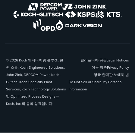
© 2026 Koch 엔지니어링 솔루션. 판
캘리포니아 공급
Legal Notices
권 소유. Koch Engineered Solutions,
이용 약관
Privacy Policy
John Zink, DEPCOM Power, Koch-
영국 현대판 노예제 법
Glitsch, Koch Specialty Plant
Do Not Sell or Share My Personal
Services, Koch Technology Solutions
Information
및 Optimized Process Designs는
Koch, Inc.의 등록 상표입니다.