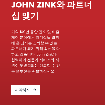
플레어, 증
JOHN ZINK와 파트너
최고의 전문 지식
기 회수 장
과 고품질 렌탈 장
치, 증기 연
십 맺기
비를 갖춘 당사는
소 장치 시
모든 서비스 요구
운전 및 유
사항을 충족하는
지 관리 전
거의 100년 동안 연소 및 배출
원스톱 솔루션입
문성을 바
제어 분야에서 리더십을 발휘
니다.
탕으로 규
해 온 당사는 신뢰할 수 있는
제 기준을
파트너가 되기 위해 최선을 다
준수하면서
하고 있습니다. John Zink와
배출을 최
협력하여 전문가 서비스와 지
소화합니
원이 뒷받침되는 신뢰할 수 있
다. 저희는
는 솔루션을 확보하십시오.
예상치 못
한 가동 중
단 시간을
시작하자
줄이고 장
비 수명을
연장하기