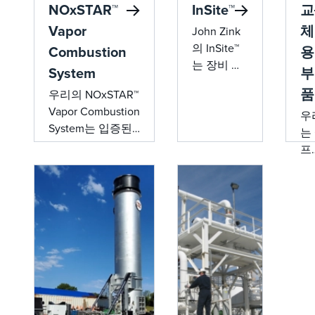
NOxSTAR™
InSite™
교
Vapor
체
John Zink
의 InSite™
Combustion
용
는 장비 성
System
부
능에 대한
품
우리의 NOxSTAR™
실시간 모
Vapor Combustion
니터링 및
우
System는 입증된
최적화를
는
버너 기술과
제공하여
프
0.02lbs 미만의
원격 알림
마
NOx/MMBtu 배출
및 데이터
부
제어를 결합하여
액세스를
에
배출 가스 규정을
통해 가동
한
충족하고 신뢰성
중지 시간
뢰
을 희생하지 않고
및 운영 비
수
필요한 성능을 얻
용을 줄입
는
을 수 있습니다.
니다.
급
으