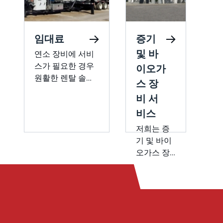
장
가
상
임대료
증기
상
로
및 바
연소 장비에 서비
동
스가 필요한 경우
이오가
수
원활한 렌탈 솔루
스 장
도
션을 제공해 드립
비 서
포
니다. John Zink는
적
비스
즉시 배포할 수 있
순
는 다양한 고품질
저희는 증
구
렌탈 장비를 제공
기 및 바이
요
합니다. 우리 팀은
오가스 장
를
원활한 설치 프로
비에 대한
공
세스를 보장하고
광범위한
니
가동 중지 시간을
서비스를
최소화하며 중단
제공합니
없이 작업을 계속
다. 매립지
실행합니다. 업계