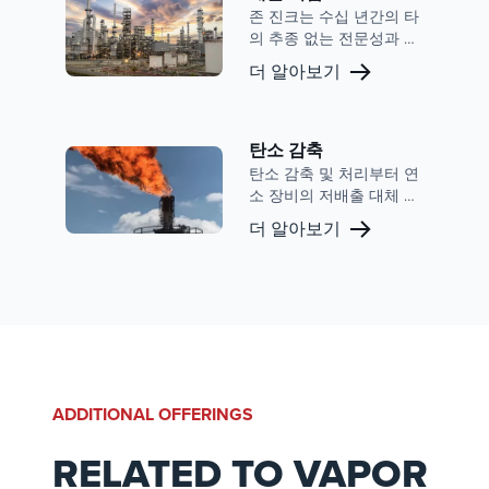
존 진크는 수십 년간의 타
의 추종 없는 전문성과 업
계 선도 기술을 활용해 질
더 알아보기
소산화물(NOx)과 일산화
탄소(CO)에 대한 첨단 배
출 저감 솔루션을 제공하
며, 다양한 산업 분야의 운
탄소 감축
영자들이 엄격한 환경 규
탄소 감축 및 처리부터 연
제를 준수할 수 있도록 돕
소 장비의 저배출 대체 연
습니다.
료 연소에 이르기까지,
더 알아보기
John Zink는 시설의 성능
을 최적화할 수 있는 입증
된 역량을 보유하고 있습
니다.
ADDITIONAL OFFERINGS
RELATED TO VAPOR