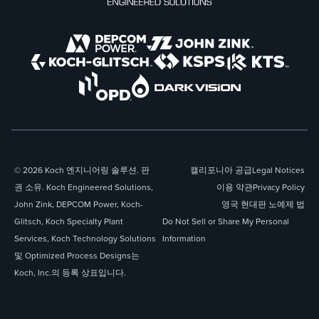
© 2026 Koch 엔지니어링 솔루션. 판
캘리포니아 공급
Legal Notices
권 소유. Koch Engineered Solutions,
이용 약관
Privacy Policy
John Zink, DEPCOM Power, Koch-
영국 현대판 노예제 법
Glitsch, Koch Specialty Plant
Do Not Sell or Share My Personal
Services, Koch Technology Solutions
Information
및 Optimized Process Designs는
Koch, Inc.의 등록 상표입니다.