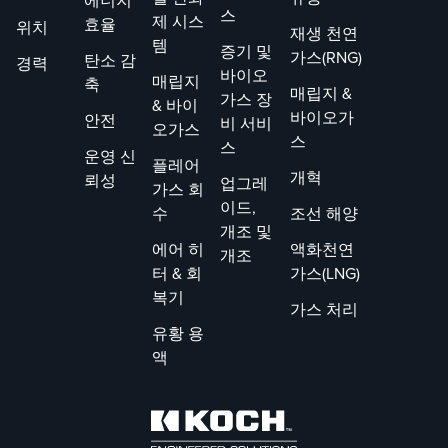
에너지
스
제 시스
효율
위치
재생 천연
템
증기 및
가스(RNG)
탄소 감
경력
바이오
매립지
축
매립지 &
가스 장
& 바이
바이오가
안전
비 서비
오가스
스
스
운영 신
플레어
개혁
뢰성
업그레
가스 회
이드,
수
조선 해양
개조 및
에어 히
액화천연
개조
터 & 회
가스(LNG)
복기
가스 처리
유황 용
액