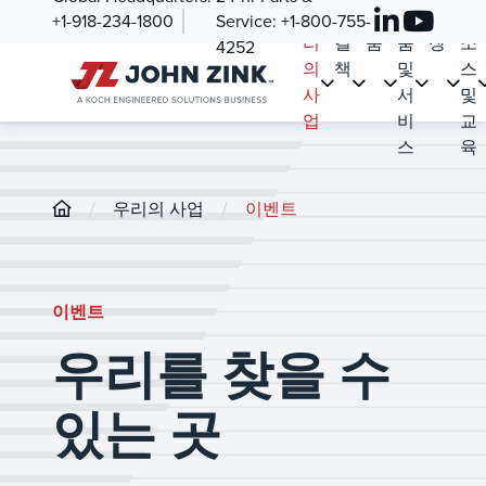
우
해
제
부
시
리
+1-918-234-1800
Service:
+1-800-755-
리
결
품
품
장
소
4252
의
책
및
스
사
서
및
업
비
교
스
육
/
/
우리의 사업
이벤트
이벤트
우리를 찾을 수
있는 곳