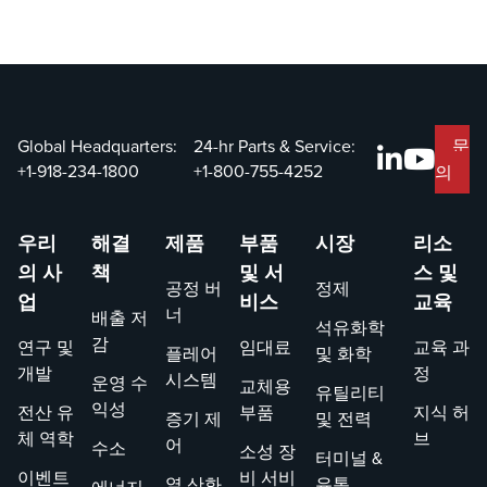
문
Global Headquarters:
24-hr Parts & Service:
+1-918-234-1800
+1-800-755-4252
의
우리
해결
제품
부품
시장
리소
의 사
책
및 서
스 및
공정 버
정제
업
비스
교육
너
배출 저
석유화학
감
연구 및
임대료
교육 과
플레어
및 화학
개발
정
시스템
운영 수
교체용
유틸리티
익성
전산 유
부품
지식 허
증기 제
및 전력
체 역학
브
어
수소
소성 장
터미널 &
이벤트
비 서비
열 산화
유통