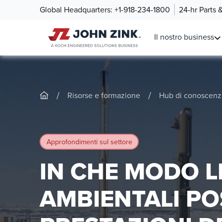
Global Headquarters:
+1-918-234-1800
24-hr Parts 
Il nostro business
/
/
Risorse e formazione
Hub di conoscenz
Approfondimenti sul settore
IN CHE MODO L
AMBIENTALI PO