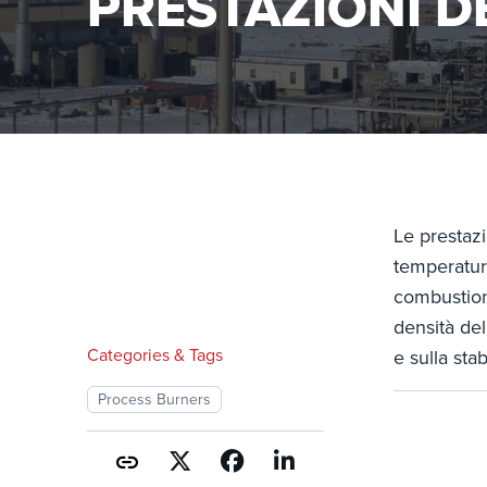
PRESTAZIONI D
Le prestazi
temperatura
combustione
densità del
Categories & Tags
e sulla sta
Process Burners