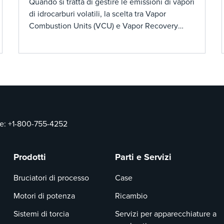
Units (VRUs): Prendere la
Quando si tratta di gestire le emissioni di vapori
di idrocarburi volatili, la scelta tra Vapor
decisione giusta per la tua
Combustion Units (VCU) e Vapor Recovery
operazione
Units (VRUs) è una decisione critica.
Esploreremo le considerazioni chiave per
aiutarti a determinare quale sistema è adatto
alla tua specifica operazione.
ce:
+1-800-755-4252
Prodotti
Parti e Servizi
Bruciatori di processo
Case
Motori di potenza
Ricambio
Sistemi di torcia
Servizi per apparecchiature a