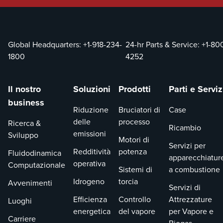
Global Headquarters:
+1-918-234-
24-hr Parts & Service:
+1-80
1800
4252
Il nostro
Soluzioni
Prodotti
Parti e Serviz
business
Riduzione
Bruciatori di
Case
delle
processo
Ricerca &
Ricambio
emissioni
Sviluppo
Motori di
Servizi per
Redditività
potenza
Fluidodinamica
apparecchiatur
operativa
Computazionale
Sistemi di
a combustione
Idrogeno
torcia
Avvenimenti
Servizi di
Efficienza
Controllo
Attrezzature
Luoghi
energetica
del vapore
per Vapore e
Carriere