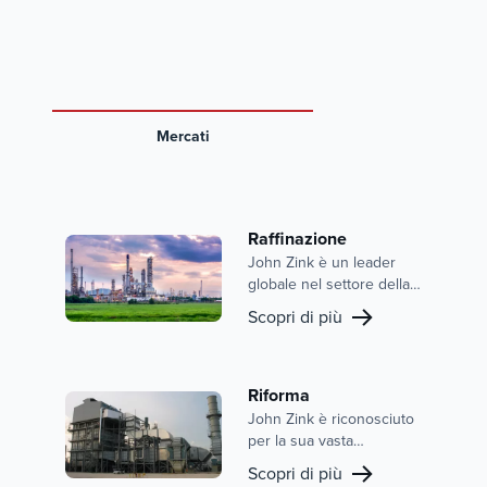
Mercati
Raffinazione
John Zink è un leader
globale nel settore della
combustione e del
Scopri di più
controllo delle emissioni,
con una forte presenza
nel mercato della
raffinazione. Il nostro
Riforma
ampio portafoglio
John Zink è riconosciuto
comprende bruciatori di
per la sua vasta
processo avanzati, torce
esperienza e le soluzioni
Scopri di più
e sistemi di controllo dei
all'avanguardia nelle