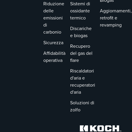
Biogas
Riduzione
Sistemi di
delle
ossidante
Aggiornamenti,
emissioni
termico
retrofit e
di
revamping
Discariche
carbonio
e biogas
Sicurezza
Recupero
Affidabilità
del gas del
operativa
flare
Riscaldatori
d'aria e
recuperatori
d'aria
Soluzioni di
zolfo