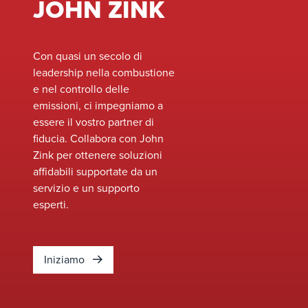
JOHN ZINK
sito o struttura per
valutare le vostre
attuali apparecchiature
e identificare le
Con quasi un secolo di
opportunità per
leadership nella combustione
migliorare le
e nel controllo delle
prestazioni, migliorare
emissioni, ci impegniamo a
la sicurezza e
essere il vostro partner di
soddisfare gli standard
fiducia. Collabora con John
ambientali in continua
Zink per ottenere soluzioni
evoluzione senza la
affidabili supportate da un
necessità di sostituire
servizio e un supporto
completamente il
esperti.
sistema.&nbsp;
Iniziamo