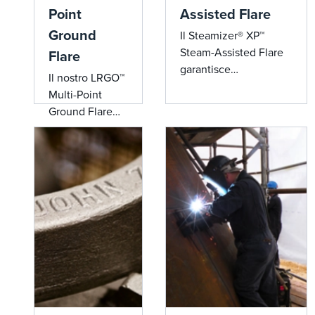
Point
Assisted Flare
Ground
Il Steamizer® XP™
Steam-Assisted Flare
Flare
garantisce
Il nostro LRGO™
un'efficienza di
Multi-Point
combustione
Ground Flare
superiore, un
offre
funzionamento senza
un'affidabilità
fumo e emissioni
eccezionale,
ridotte, rendendolo
una durata
ideale per le
prolungata,
applicazioni di torcia
prestazioni
industriale.
senza fumo e
portate leader
del settore, che
lo rendono una
scelta superiore
per i sistemi di