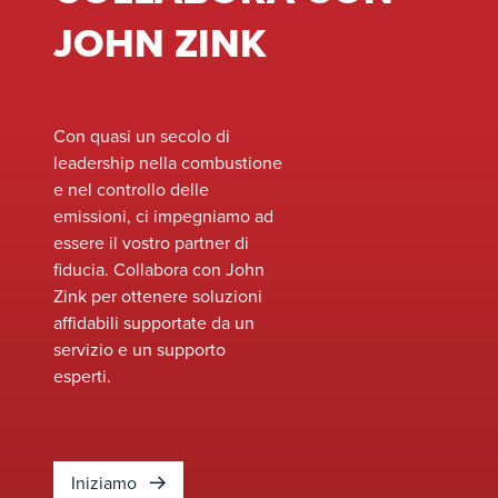
essenziali
JOHN ZINK
progettati per
migliorare la
sicurezza,
l'efficienza e
Con quasi un secolo di
l'affidabilità del
leadership nella combustione
sistema.&nbsp;
e nel controllo delle
emissioni, ci impegniamo ad
essere il vostro partner di
fiducia. Collabora con John
Zink per ottenere soluzioni
affidabili supportate da un
servizio e un supporto
esperti.
Iniziamo