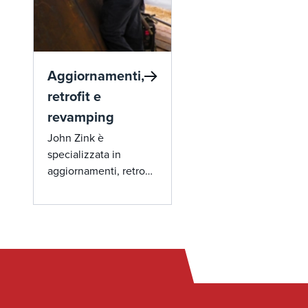
nella messa a punto
della combustione
garantisce prestazio
ottimali, maggiore
sicurezza, emissioni
Aggiornamenti,
ridotte e maggiore
retrofit e
durata delle
revamping
apparecchiature. Con
nostro team di espert
John Zink è
disposizione, i prob
specializzata in
vengono risolti
aggiornamenti, retrofit
rapidamente per ridu
e revamping in grado
al minimo i tempi di
di dare nuova vita alle
inattività.
apparecchiature di
combustione e di
emissioni esistenti,
massimizzando
l'efficienza e
l'affidabilità. Il nostro