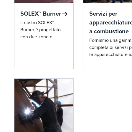
SOLEX™ Burner
Servizi per
apparecchiatur
Il nostro SOLEX™
Burner è progettato
a combustione
con due zone di
Forniamo una gamm
combustione per
completa di servizi p
offrire emissioni ultra-
le apparecchiature a
basse e alta efficienza,
combustione, dall'av
comprese le emissioni
e dalla messa in
di NOx a una cifra e le
servizio alla risoluzi
emissioni di CO quasi
dei problemi in vari t
zero all'avvio.
di apparecchiature, t
cui torce, bruciatori 
processo, bruciatori 
caldaie, ossidatori
termici e altro ancora
La nostra esperienza