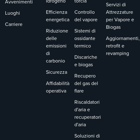
Idrogeno
torcia
Avvenimenti
Servizi di
Efficienza
Controllo
Attrezzature
Luoghi
energetica
del vapore
per Vapore e
Carriere
Biogas
Riduzione
Sistemi di
delle
ossidante
Aggiornamenti,
emissioni
termico
retrofit e
di
revamping
Discariche
carbonio
e biogas
Sicurezza
Recupero
Affidabilità
del gas del
operativa
flare
Riscaldatori
d'aria e
recuperatori
d'aria
Soluzioni di