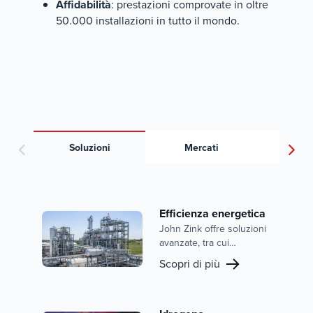
Affidabilità
: prestazioni comprovate in oltre
50.000 installazioni in tutto il mondo.
Soluzioni
Mercati
Docu
Efficienza energetica
John Zink offre soluzioni
avanzate, tra cui
bruciatori e sistemi di
Scopri di più
recupero del calore
all'avanguardia, che
aiutano i nostri clienti a
ottimizzare l'efficienza