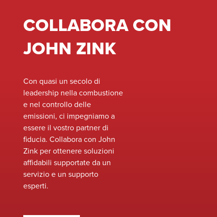
team di esperti può
COLLABORA CON
lavorare a stretto
contatto con il vostro
JOHN ZINK
sito o struttura per
valutare le vostre
attuali apparecchiature
e identificare le
Con quasi un secolo di
opportunità per
leadership nella combustione
migliorare le
e nel controllo delle
prestazioni, migliorare
emissioni, ci impegniamo a
la sicurezza e
essere il vostro partner di
soddisfare gli standard
fiducia. Collabora con John
ambientali in continua
Zink per ottenere soluzioni
evoluzione senza la
affidabili supportate da un
necessità di sostituire
servizio e un supporto
completamente il
esperti.
sistema.&nbsp;