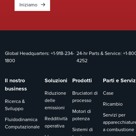
Iniziamo
Global Headquarters:
+1-918-234-
24-hr Parts & Service:
+1-80
1800
4252
Il nostro
Soluzioni
Prodotti
Parti e Serviz
business
Riduzione
Bruciatori di
Case
delle
processo
Ricerca &
Ricambio
emissioni
Sviluppo
Motori di
Servizi per
Redditività
potenza
Fluidodinamica
apparecchiatur
operativa
Computazionale
Sistemi di
a combustione