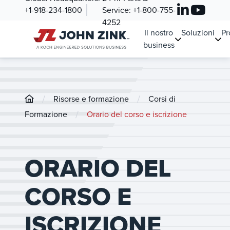
+1-918-234-1800
Service:
+1-800-755-
4252
Il nostro
Soluzioni
Pr
business
/
/
Risorse e formazione
Corsi di
/
Formazione
Orario del corso e iscrizione
ORARIO DEL
CORSO E
ISCRIZIONE