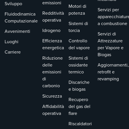
emissioni
Sviluppo
istruttore dell'Istituto
Motori di
comprensione di
sul campo.
Servizi per
o per una discussione
Redditività
potenza
cosa causa
Fluidodinamica
apparecchiatur
con un gruppo di
operativa
l'interazione delle
Computazionale
Sistemi di
a combustione
colleghi che hanno
fiamme del bruciatore
Idrogeno
torcia
Avvenimenti
vissuto situazioni
Servizi di
e dell'effetto di avere
simili presso le loro
Efficienza
Controllo
Attrezzature
bruciatori troppo
Luoghi
strutture. Gli studenti
energetica
del vapore
per Vapore e
vicini tra loro e/o
Carriere
assisteranno a
Biogas
troppo vicini alle
Riduzione
Sistemi di
dimostrazioni di razzi
pareti o ai tubi della
delle
ossidante
Aggiornamenti,
in una struttura di test
caldaia, oltre
emissioni
termico
retrofit e
di brillamenti di
all'impatto che ciò ha
di
revamping
livello mondiale.
Discariche
sulle prestazioni del
carbonio
e biogas
riscaldatore.
Sicurezza
Recupero
Affidabilità
del gas del
operativa
flare
Riscaldatori