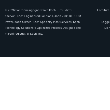
© 2026 Soluzioni ingegnerizzate Koch. Tutti i diritti
Fornitura 
riservati. Koch Engineered Solutions, John Zink, DEPCOM
Power, Koch-Glitsch, Koch Specialty Plant Services, Koch
Legge 
Technology Solutions e Optimized Process Designs sono
Do N
marchi registrati di Koch, Inc.