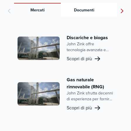
Mercati
Documenti
Vi
Discariche e biogas
John Zink offre
tecnologia avanzata e
prestazioni collaudate sul
Scopri di più
campo per il mercato
delle discariche e del
biogas. Con soluzioni
come il ZBRID Hybrid
Gas naturale
Thermal Oxidizer e il
rinnovabile (RNG)
ZULE® (Zink Ultra Low
John Zink sfrutta decenni
Emissions) Flare, John
di esperienza per fornire
Zink fornisce un controllo
soluzioni di combustione
Scopri di più
delle emissioni leader del
avanzate per il mercato
settore, raggiungendo
del gas naturale
emissioni di CO quasi
rinnovabile, offrendo
nulle e una riduzione di
apparecchiature integrate