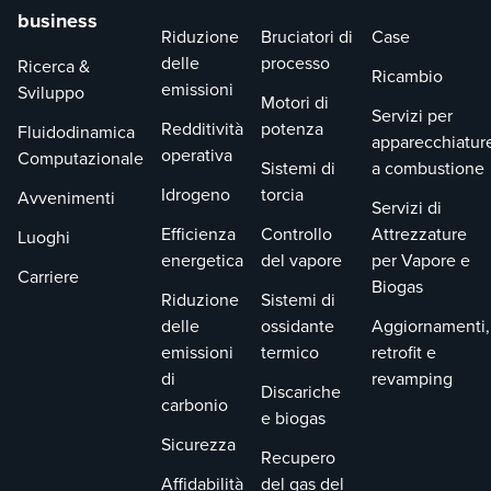
business
Riduzione
Bruciatori di
Case
delle
processo
Ricerca &
Ricambio
emissioni
Sviluppo
Motori di
Servizi per
Redditività
potenza
Fluidodinamica
apparecchiatur
operativa
Computazionale
Sistemi di
a combustione
Idrogeno
torcia
Avvenimenti
Servizi di
Efficienza
Controllo
Attrezzature
Luoghi
energetica
del vapore
per Vapore e
Carriere
Biogas
Riduzione
Sistemi di
delle
ossidante
Aggiornamenti,
emissioni
termico
retrofit e
di
revamping
Discariche
carbonio
e biogas
Sicurezza
Recupero
Affidabilità
del gas del