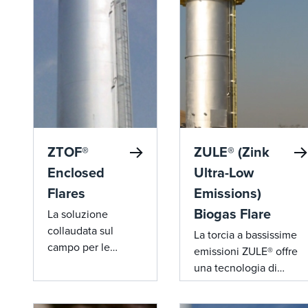
ZTOF®
ZULE® (Zink
Enclosed
Ultra-Low
Flares
Emissions)
Biogas Flare
La soluzione
collaudata sul
La torcia a bassissime
campo per le
emissioni ZULE® offre
operazioni di
una tecnologia di
discarica, biogas e
combustione avanzata
RNG. Progettato
per ottenere emissioni