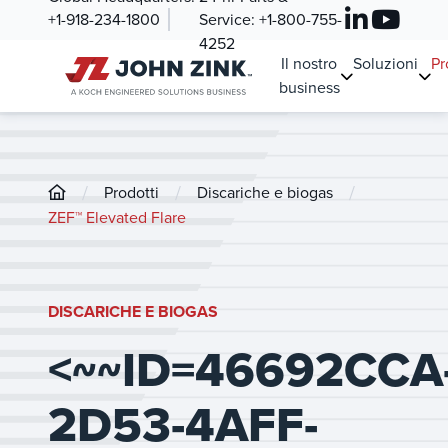
+1-918-234-1800
Service:
+1-800-755-
4252
Il nostro
Soluzioni
Pr
business
/
/
/
Prodotti
Discariche e biogas
ZEF™ Elevated Flare
DISCARICHE E BIOGAS
<~~ID=46692CCA
2D53-4AFF-