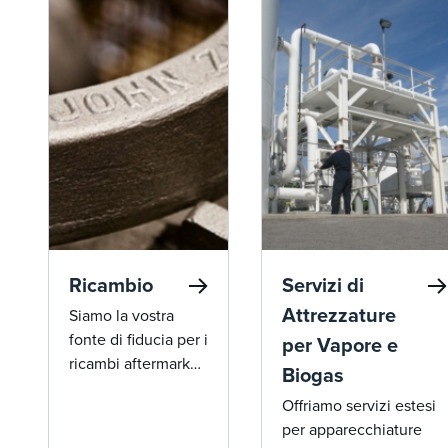
per offrire
di NOx estremamente
un'affidabilità senza
basse, garantendo la
pari, prestazioni
conformità ambientale
superiori e una
per le discariche e le
perfetta
applicazioni di biogas.
integrazione, anche
nelle applicazioni
più
impegnative.&nbsp;
Ricambio
Servizi di
Attrezzature
Siamo la vostra
fonte di fiducia per i
per Vapore e
ricambi aftermarket,
Biogas
fornendo una
Offriamo servizi estesi
gamma completa di
per apparecchiature
componenti