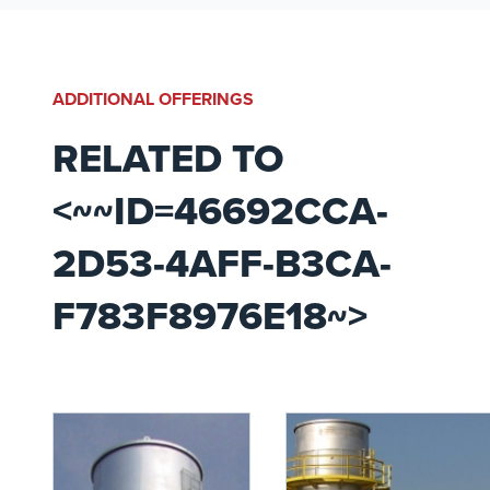
NOx fino a 3-4 ppm.
progettate per un'elevata
efficienza e conformità
ambientale.
ADDITIONAL OFFERINGS
RELATED TO
<~~ID=46692CCA-
2D53-4AFF-B3CA-
F783F8976E18~>