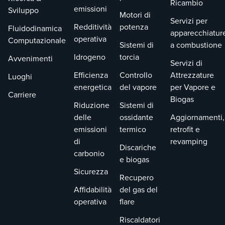
Ricambio
emissioni
Sviluppo
Motori di
Servizi per
Redditività
potenza
Fluidodinamica
apparecchiatur
operativa
Computazionale
Sistemi di
a combustione
Idrogeno
torcia
Avvenimenti
Servizi di
Efficienza
Controllo
Attrezzature
Luoghi
energetica
del vapore
per Vapore e
Carriere
Biogas
Riduzione
Sistemi di
delle
ossidante
Aggiornamenti,
emissioni
termico
retrofit e
di
revamping
Discariche
carbonio
e biogas
Sicurezza
Recupero
Affidabilità
del gas del
operativa
flare
Riscaldatori