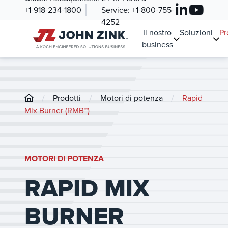
+1-918-234-1800
Service:
+1-800-755-
4252
Il nostro
Soluzioni
Pr
business
/
/
/
Prodotti
Motori di potenza
Rapid
Mix Burner (RMB™)
MOTORI DI POTENZA
RAPID MIX
BURNER