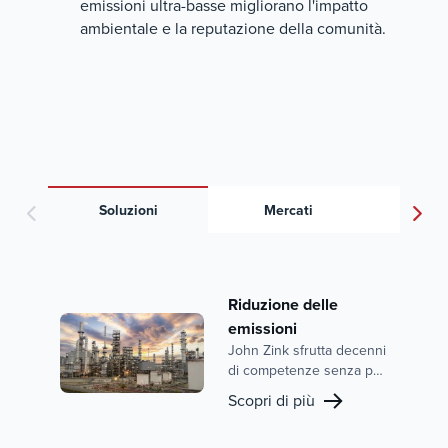
emissioni ultra-basse migliorano l'impatto
ambientale e la reputazione della comunità.
Soluzioni
Mercati
Docu
Riduzione delle
emissioni
John Zink sfrutta decenni
di competenze senza pari
e tecnologie leader nel
Scopri di più
settore per offrire
soluzioni avanzate di