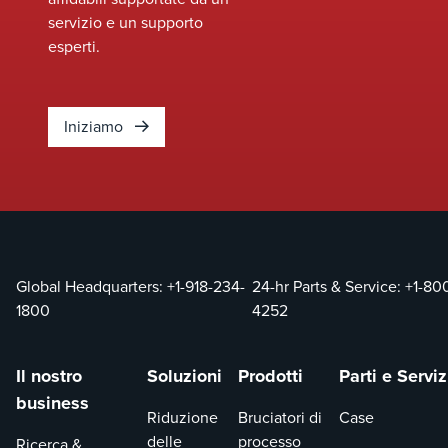
necessità di sostituire
servizio e un supporto
completamente il
esperti.
sistema.&nbsp;
Iniziamo
Global Headquarters:
+1-918-234-
24-hr Parts & Service:
+1-80
1800
4252
Il nostro
Soluzioni
Prodotti
Parti e Serviz
business
Riduzione
Bruciatori di
Case
delle
processo
Ricerca &