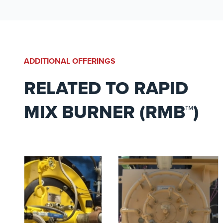
riduzione delle emissioni
per ossidi di azoto (NOx)
e monossido di carbonio
(CO), aiutando gli
operatori di una vasta
gamma di settori a
ADDITIONAL OFFERINGS
rispettare rigorose
normative ambientali.
RELATED TO RAPID
MIX BURNER (RMB™)