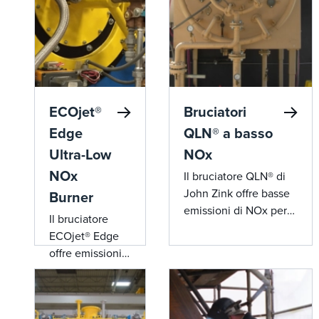
ECOjet®
Bruciatori
Edge
QLN® a basso
Ultra-Low
NOx
NOx
Il bruciatore QLN® di
John Zink offre basse
Burner
emissioni di NOx per
Il bruciatore
generatori di vapore a
ECOjet® Edge
passaggio singolo
offre emissioni
(OTSG) e riscaldatori,
di NOx
mantenendo al
estremamente
contempo un'elevata
basse e
efficienza e