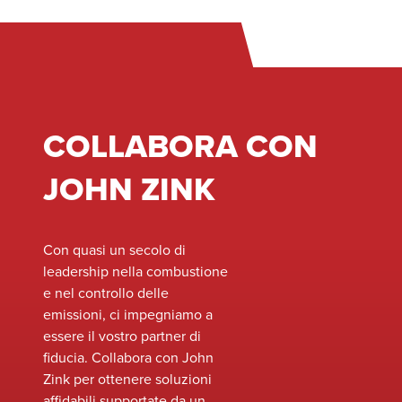
combustione e di
industriali ed è
emissioni esistenti,
ideale per
massimizzando
l'innalzamento
l'efficienza e
del vapore e
l'affidabilità. Il nostro
l'incenerimento
team di esperti può
dei gas di
COLLABORA CON
lavorare a stretto
scarico.
contatto con il vostro
JOHN ZINK
sito o struttura per
valutare le vostre
attuali apparecchiature
e identificare le
Con quasi un secolo di
opportunità per
leadership nella combustione
migliorare le
e nel controllo delle
prestazioni, migliorare
emissioni, ci impegniamo a
la sicurezza e
essere il vostro partner di
soddisfare gli standard
fiducia. Collabora con John
ambientali in continua
Zink per ottenere soluzioni
evoluzione senza la
affidabili supportate da un