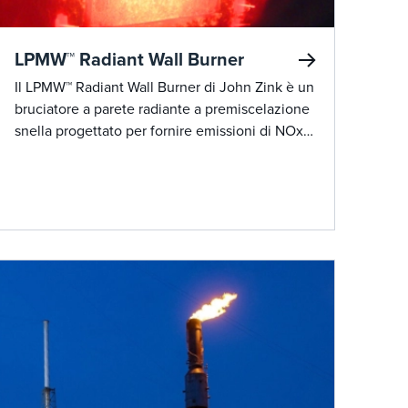
LPMW™ Radiant Wall Burner
Il LPMW™ Radiant Wall Burner di John Zink è un
bruciatore a parete radiante a premiscelazione
snella progettato per fornire emissioni di NOx
ultra-basse e prestazioni affidabili in varie
applicazioni industriali.