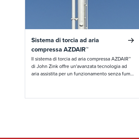
Sistema di torcia ad aria
compressa AZDAIR™
Il sistema di torcia ad aria compressa AZDAIR™
di John Zink offre un'avanzata tecnologia ad
aria assistita per un funzionamento senza fumo
e un'elevata efficienza in un'ampia gamma di
applicazioni di torcia industriale.