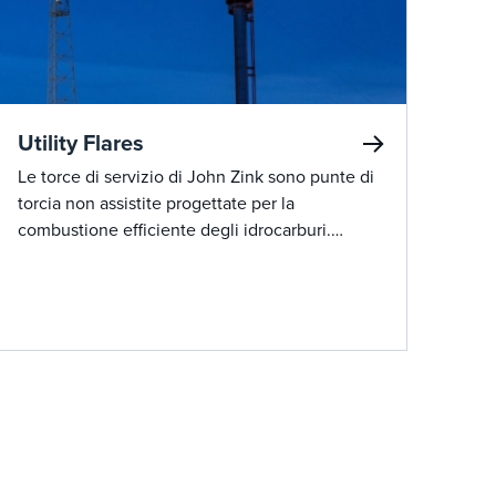
Utility Flares
Le torce di servizio di John Zink sono punte di
torcia non assistite progettate per la
combustione efficiente degli idrocarburi.
Conosciute per la loro semplicità ed efficacia,
queste torce sono comunemente utilizzate
dove il funzionamento senza fumo è intrinseco
o non è una preoccupazione primaria.