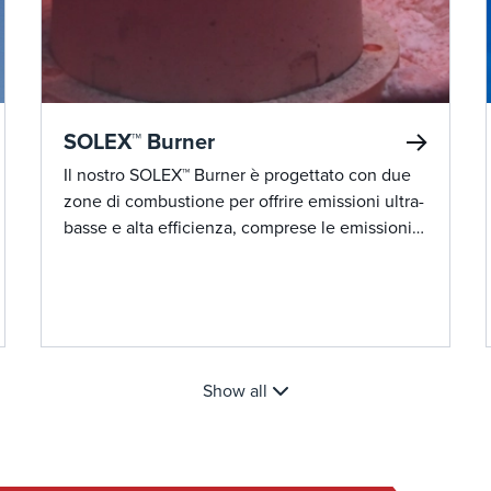
SOLEX™ Burner
Il nostro SOLEX™ Burner è progettato con due
zone di combustione per offrire emissioni ultra-
basse e alta efficienza, comprese le emissioni
di NOx a una cifra e le emissioni di CO quasi
zero all'avvio.
Show all