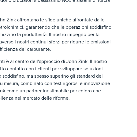
dono bruciatori a bassissimo NOx e sistemi di torcia
hn Zink affrontano le sfide uniche affrontate dalle
petrolchimici, garantendo che le operazioni soddisfino
imizzino la produttività. Il nostro impegno per la
averso i nostri continui sforzi per ridurre le emissioni
fficienza del carburante.
ti è al centro dell'approccio di John Zink. Il nostro
tto contatto con i clienti per sviluppare soluzioni
 soddisfino, ma spesso superino gli standard del
u misura, combinato con test rigorosi e innovazione
ink come un partner inestimabile per coloro che
llenza nel mercato delle riforme.