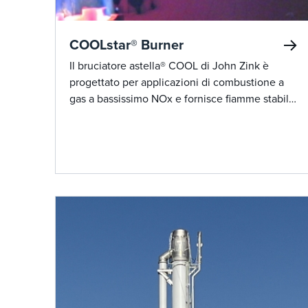
COOLstar® Burner
Il bruciatore astella® COOL di John Zink è
progettato per applicazioni di combustione a
gas a bassissimo NOx e fornisce fiamme stabili
ed emissioni di NOx fino a 15 ppm.