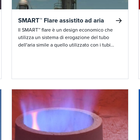
SMART™ Flare assistito ad aria
Il SMART™ flare è un design economico che
utilizza un sistema di erogazione del tubo
dell'aria simile a quello utilizzato con i tubi
vapore/aria nelle punte dei flare assistiti dal
vapore. È ideale per applicazioni che
richiedono portate senza fumo da moderate ad
elevate ed è in grado di bruciare senza fumo.