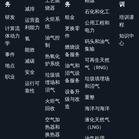
工艺燃
精炼
热和设备损
不仅反映
务
务
训
烧器
减排
坏等问题至
对安全协
石化和化工
研发
租金
培训课
关重要。在
的遵守，
火炬系
运营盈
公用工程和
程
这篇博文
反映了涉
统
利能力
计算流
更换零
电力
中，我们将
所有员工
体动力
件
知识中
油气控
氢
探讨热通量
根深蒂固
码头和油气
学
心
制
燃烧设
相关性的重
安全文化
集输
能效
事件
备服务
要性，以及
热氧化
可再生天然
减碳
它们如何应
炉系统
地点
油气和
气 （RNG）
用于各种乙
安全
沼气设
垃圾填
职业
烯炉配置。
垃圾填埋场
备服务
埋场和
运行可
和沼气
沼气
靠性
设备升
重整
级与改
火炬气
造
回收
海洋与海洋
空气加
液化天然气
热器和
（LNG）
换热器
油气处理