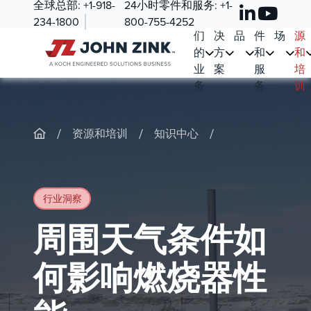
全球总部:
+1-918-
24小时零件和服务:
+1-
我
解
产
零
市
资
234-1800
800-755-4252
们
决
品
件
场
源
的
方
和
和
业
案
服
培
务
务
训
/
/
/
资源和培训
知识中心
行业洞察
周围天气条件如
何影响燃烧器性