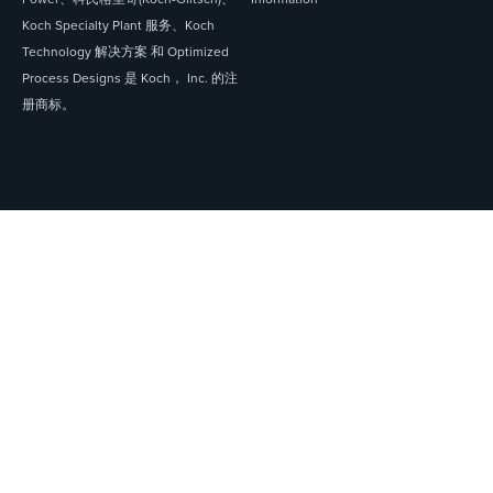
Koch Specialty Plant 服务、Koch
Technology 解决方案 和 Optimized
Process Designs 是 Koch， Inc. 的注
册商标。