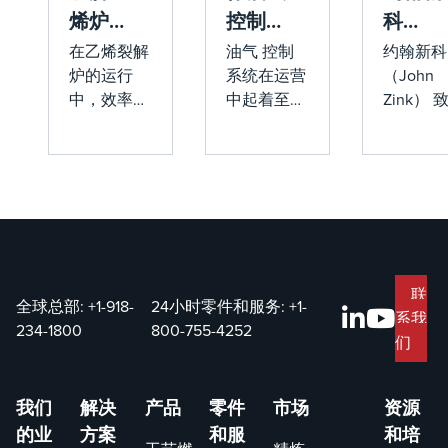
烯炉热
控制系
科
通量相
统以最
（John
在乙烯裂解
油气 控制
约翰新科
炉的运行
系统在运营
（John
关性
大限度
Zink）
中，效率和
中起着至关
Zink） 
地延长
荣获
安全性至关
重要的作
于工作场
其使用
VPP 卓
重要。这些
用，确保安
安全，制
寿命的
越之星
关键工艺通
全有效地处
标准优先
过对碳氢化
理有害蒸
虑员工的
提示
合物原料
气。为了保
康和福祉
（如乙烷和
持这些系统
这一承诺
丙烷）进行
的使用寿命
到了职业
热裂解来生
和可靠性，
全与健康
联
全球总部:
+1-918-
24小时零件和服务:
+1-
产乙烯。然
正确运行和
理局
系我
234-1800
800-755-4252
而，管理这
定期维护是
（OSHA
们
些炉子中的
必不可少
自愿保护
热通量曲线
的。
划 （VP
我们
解决
产品
零件
市场
资源
对于防止焦
的卓越之
的业
方案
和服
和培
化、管子过
的认可，