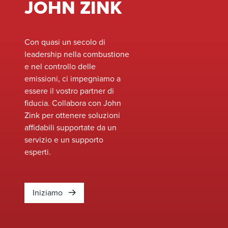
JOHN ZINK
sito o
settore, che
gamma di
valuta
lo rendono
attrezzature a
attual
una scelta
noleggio di
e iden
Con quasi un secolo di
superiore per
alta qualità,
oppor
leadership nella combustione
i sistemi di
pronte per
miglio
e nel controllo delle
torcia
l'impiego
presta
emissioni, ci impegniamo a
industriale.
immediato. Il
la sic
essere il vostro partner di
nostro team
soddis
fiducia. Collabora con John
garantisce un
ambie
Zink per ottenere soluzioni
processo di
evolu
affidabili supportate da un
installazione
necess
servizio e un supporto
senza
compl
esperti.
intoppi,
siste
riducendo al
minimo i
tempi di
Iniziamo
inattività e
mantenendo
le operazioni