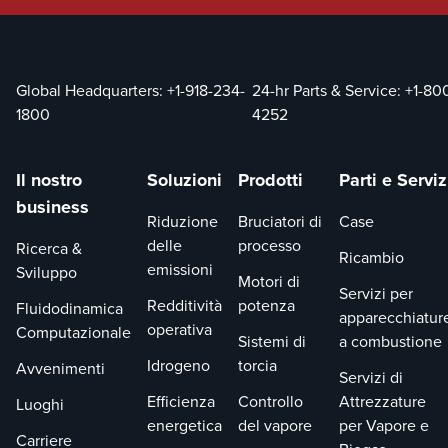
in
esecuzione
senza
Global Headquarters:
+1-918-234-
24-hr Parts & Service:
+1-80
interruzioni.
1800
4252
Grazie
all'esperienza
leader del
Il nostro
Soluzioni
Prodotti
Parti e Serviz
settore e alle
business
attrezzature a
Riduzione
Bruciatori di
Case
noleggio di
delle
processo
Ricerca &
Ricambio
alta qualità,
emissioni
Sviluppo
Motori di
siamo la tua
Servizi per
Redditività
potenza
Fluidodinamica
soluzione
apparecchiatur
operativa
Computazionale
completa per
Sistemi di
a combustione
tutte le tue
Idrogeno
torcia
Avvenimenti
Servizi di
esigenze di
Efficienza
Controllo
Attrezzature
Luoghi
servizio.
energetica
del vapore
per Vapore e
Carriere