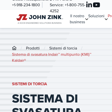
+1-918-234-1800
Service:
+1-800-755-
4252
Il nostro
Soluzioni
Pr
business
/
/
/
Prodotti
Sistemi di torcia
Sistema di svasatura Indair™ multipunto (KMI)™
Kaldair®
SISTEMI DI TORCIA
SISTEMA DI