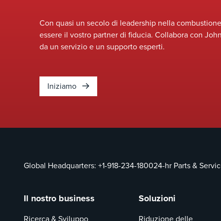
sfide critiche di queste
normative è la previsione dei
Con quasi un secolo di leadership nella combustione 
tassi di emissione di diossine
essere il vostro partner di fiducia. Collabora con Joh
e furani (CDD/CDF).
da un servizio e un supporto esperti.
Iniziamo
Global Headquarters:
+1-918-234-1800
24-hr Parts & Servi
Il nostro business
Soluzioni
Ricerca & Sviluppo
Riduzione delle