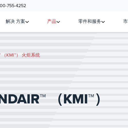
800-755-4252
解决 方案
产品
零件和服务
市
air™ （KMI™） 火炬系统
INDAIR™ （KMI™）