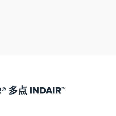
（VRU）、蒸汽燃烧装置
（VCU） 和全套系统。我们
对环境合规性、运营效率和
客户支持的承诺使我们成为
该领域值得信赖的合作伙
伴。
R® 多点 INDAIR™