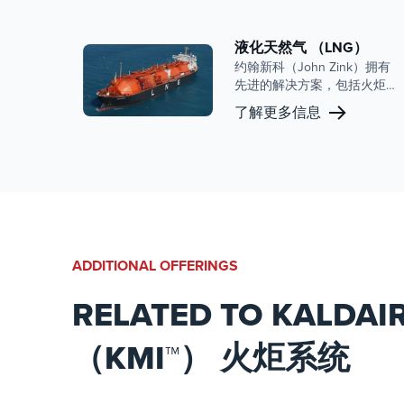
减少排放、提高效率和增强
安全性，并在该领域拥有良
好的声誉和创新历史。
液化天然气 （LNG）
约翰新科（John Zink）拥有
先进的解决方案，包括火炬
和蒸汽回收系统，旨在优化
了解更多信息
液化天然气运营并确保符合
严格的环境法规。约翰新科
（John Zink）对创新和以客
户为中心的方法的承诺使公
司成为全球液化天然气项目
值得信赖的合作伙伴。
ADDITIONAL OFFERINGS
RELATED TO KALDAI
（KMI™） 火炬系统