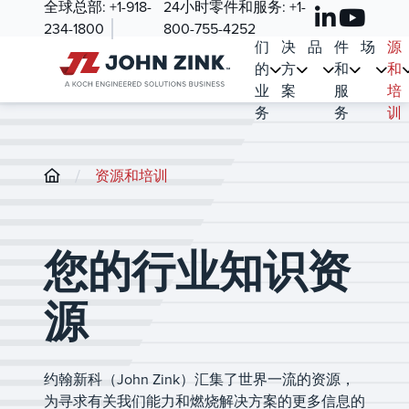
全球总部:
+1-918-
24小时零件和服务:
+1-
我
解
产
零
市
资
234-1800
800-755-4252
们
决
品
件
场
源
的
方
和
和
业
案
服
培
务
务
训
/
资源和培训
您的行业知识资
源
约翰新科（John Zink）汇集了世界一流的资源，
为寻求有关我们能力和燃烧解决方案的更多信息的