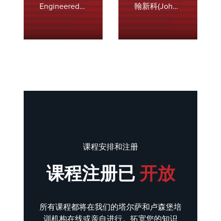
Engineered
翰新科(John
解决方案
Zink) 知识中
Institute℠，
心，这是您获
我们提供由一
取燃烧和排放
些世界上最知
控制见解和更
名的工程师和
新的首选资
教育工作者领
源。该中心专
导的认证燃烧
为行业专业人
和工艺课程。
士量身定制，
从课堂教学到
提供从深入的
在全球各地的
技术文章和产
动手演示，包
品数据表到影
课程安排和注册
括我们的塔尔
响燃烧系统的
萨和卢森堡总
最新环境法规
课程注册已
开放
部，该总部拥
的技术文章和
有世界上最
更新，应有尽
大、最先进的
有。此中心可
所有课程都将在我们的塔尔萨和卢森堡培
燃烧测试设
让您及时了解
训机构在线或亲自进行。拓宽您的知识
施。
所需的信息和