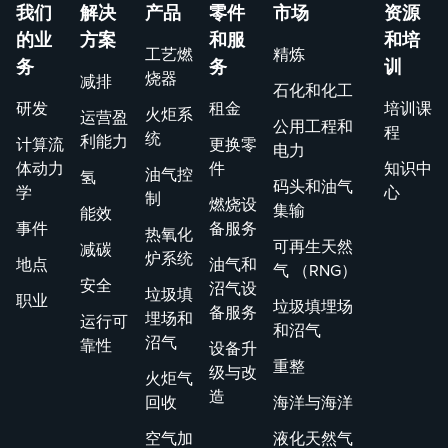
我们
解决
产品
零件
市场
资源
的业
方案
和服
和培
工艺燃
精炼
务
务
训
烧器
减排
石化和化工
研发
租金
培训课
火炬系
运营盈
公用工程和
程
统
利能力
计算流
更换零
电力
体动力
件
知识中
油气控
氢
码头和油气
学
心
制
燃烧设
集输
能效
事件
备服务
热氧化
可再生天然
减碳
炉系统
地点
油气和
气 （RNG）
安全
沼气设
垃圾填
职业
垃圾填埋场
备服务
埋场和
运行可
和沼气
沼气
靠性
设备升
重整
级与改
火炬气
造
回收
海洋与海洋
空气加
液化天然气