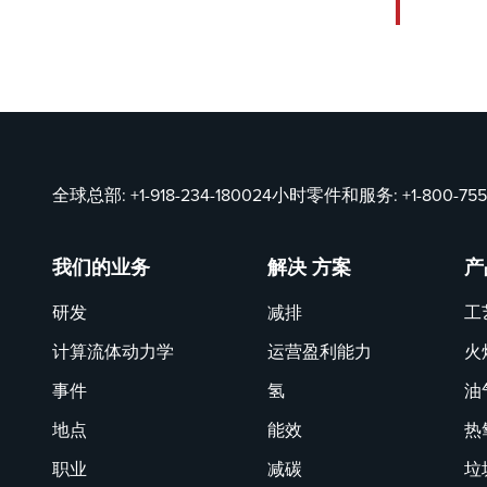
全球总部:
+1-918-234-1800
24小时零件和服务:
+1-800-75
我们的业务
解决 方案
产
研发
减排
工
计算流体动力学
运营盈利能力
火
事件
氢
油
地点
能效
热
职业
减碳
垃