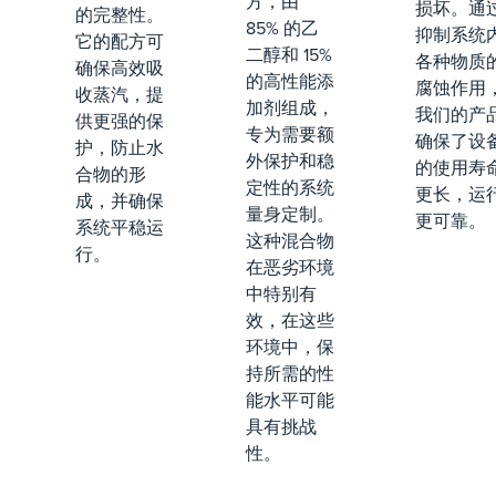
方，由
损坏。通
的完整性。
85% 的乙
抑制系统
它的配方可
二醇和 15%
各种物质
确保高效吸
的高性能添
腐蚀作用
收蒸汽，提
加剂组成，
我们的产
供更强的保
专为需要额
确保了设
护，防止水
外保护和稳
的使用寿
合物的形
定性的系统
更长，运
成，并确保
量身定制。
更可靠。
系统平稳运
这种混合物
行。
在恶劣环境
中特别有
效，在这些
环境中，保
持所需的性
能水平可能
具有挑战
性。