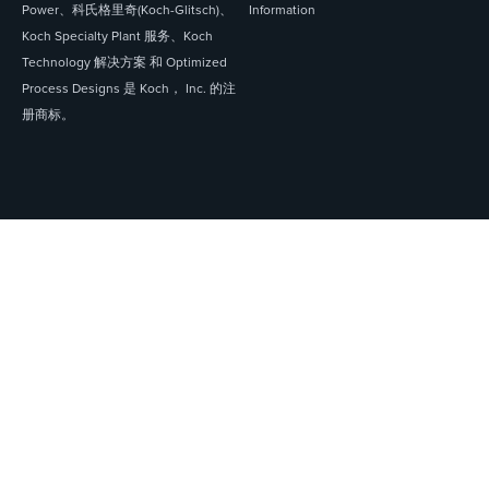
Power、科氏格里奇(Koch-Glitsch)、
Information
Koch Specialty Plant 服务、Koch
Technology 解决方案 和 Optimized
Process Designs 是 Koch， Inc. 的注
册商标。