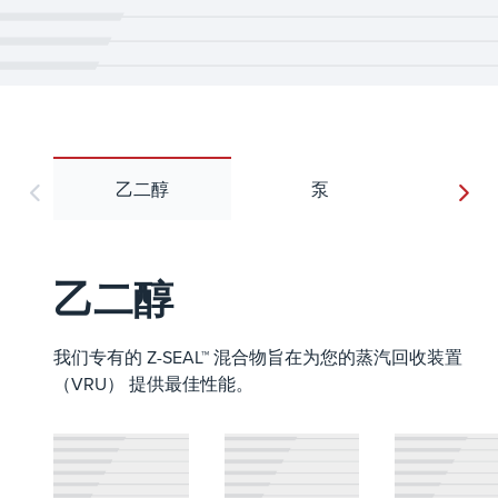
乙二醇
泵
鼓
乙二醇
我们专有的 Z-SEAL™ 混合物旨在为您的蒸汽回收装置
（VRU） 提供最佳性能。