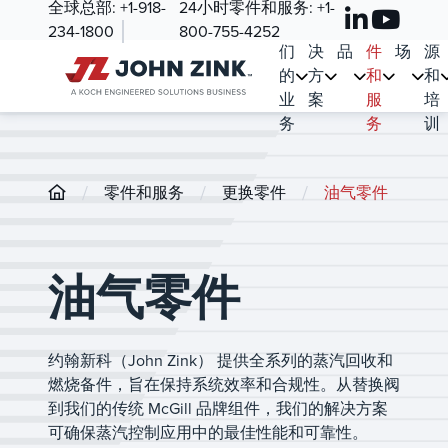
全球总部:
+1-918-
24小时零件和服务:
+1-
我
解
产
零
市
资
234-1800
800-755-4252
们
决
品
件
场
源
的
方
和
和
业
案
服
培
务
务
训
/
/
/
零件和服务
更换零件
油气零件
油气零件
约翰新科（John Zink） 提供全系列的蒸汽回收和
燃烧备件，旨在保持系统效率和合规性。从替换阀
到我们的传统 McGill 品牌组件，我们的解决方案
可确保蒸汽控制应用中的最佳性能和可靠性。