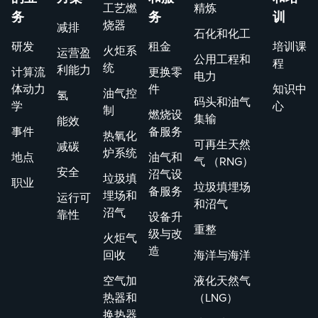
工艺燃
精炼
务
务
训
烧器
减排
石化和化工
研发
租金
培训课
火炬系
运营盈
公用工程和
程
统
利能力
计算流
更换零
电力
体动力
件
知识中
油气控
氢
码头和油气
学
心
制
燃烧设
集输
能效
事件
备服务
热氧化
可再生天然
减碳
炉系统
地点
油气和
气 （RNG）
安全
沼气设
垃圾填
职业
垃圾填埋场
备服务
埋场和
运行可
和沼气
沼气
靠性
设备升
重整
级与改
火炬气
造
回收
海洋与海洋
空气加
液化天然气
热器和
（LNG）
换热器