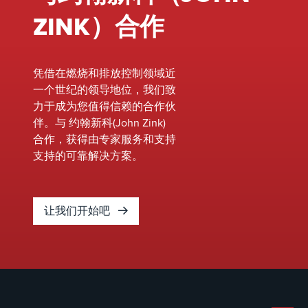
造，为
种高质
障排
ZINK）合作
您现有
量的租
除，包
的燃烧
赁设
括火
和排放
备，可
炬、工
设备注
凭借在燃烧和排放控制领域近
立即部
艺燃烧
入新的
一个世纪的领导地位，我们致
署。我
器、锅
活力，
力于成为您值得信赖的合作伙
们的团
炉燃烧
最大限
伴。与 约翰新科(John Zink)
队确保
器、热
度地提
合作，获得由专家服务和支持
安装过
氧化器
高效率
支持的可靠解决方案。
程顺利
等。我
和可靠
进行，
们在燃
性。我
最大限
烧调节
们的专
让我们开始吧
度地减
方面的
家团队
少停机
专业知
可以与
时间并
识可确
您的现
保持您
保最佳
场或设
的运营
性能、
施密切
不间
增强安
合作，