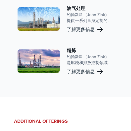
效率和增强安全性，并在
该领域拥有良好的声誉和
油气处理
创新历史。
约翰新科（John Zink）
提供一系列量身定制的产
品，以满足气体处理行业
了解更多信息
的需求，包括蒸汽回收装
置 （VRU）、蒸汽燃烧装
置 （VCU） 和全套系
统。我们对环境合规性、
精炼
运营效率和客户支持的承
约翰新科（John Zink）
诺使我们成为该领域值得
是燃烧和排放控制领域的
信赖的合作伙伴。
全球领导者，在炼油市场
了解更多信息
拥有强大的影响力。我们
广泛的产品组合包括先进
的工艺燃烧器、火炬和蒸
汽控制系统，旨在提高炼
油运营的运营效率、安全
性和环境合规性。
ADDITIONAL OFFERINGS