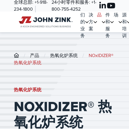
全球总部:
+1-918-
24小时零件和服务:
+1-
我
解
产
零
市
资
234-1800
800-755-4252
们
决
品
件
场
源
的
方
和
和
业
案
服
培
务
务
训
/
/
/
产品
热氧化炉系统
NOxIDIZER®
热氧化炉系统
热氧化炉系统
NOXIDIZER® 热
氧化炉系统