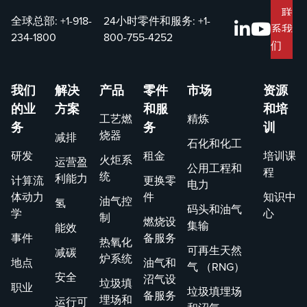
断。凭
全性、
评估您
联
借行业
减少排
全球总部:
+1-918-
24小时零件和服务:
+1-
当前的
系我
领先的
放并延
234-1800
800-755-4252
设备，
们
专业知
长设备
并确定
识和高
使用寿
提高性
质量的
命。凭
我们
解决
产品
零件
市场
资源
能、提
租赁设
借我们
高安全
的业
方案
和服
和培
备，我
工艺燃
精炼
经验丰
性和满
务
务
训
们是满
烧器
富的团
减排
足不断
石化和化工
足您所
队，问
研发
变化的
租金
培训课
火炬系
运营盈
有服务
公用工程和
题得到
环境标
程
统
利能力
计算流
更换零
需求的
电力
迅速解
准的机
体动力
件
知识中
一站式
油气控
决，以
氢
会，而
码头和油气
学
心
解决方
制
最大限
无需更
燃烧设
集输
能效
案。
度地减
事件
换整个
备服务
热氧化
可再生天然
少停机
减碳
系统。
炉系统
地点
油气和
气 （RNG）
时间。
&nbsp;
安全
沼气设
垃圾填
职业
垃圾填埋场
备服务
埋场和
运行可