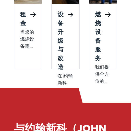
租
设
燃
金
备
烧
升
设
当您的
燃烧设
级
备
备需要
与
服
维修
改
务
时，我
造
们为您
我们提
提供无
供全方
在 约翰
缝的租
位的燃
新科
赁解决
烧设备
(John
方案。
服务，
Zink)，
约翰新
从启动
我们专
科
和调试
注于升
（John
到各种
级、改
Zink）
设备类
与约翰新科（JOHN
造和改
提供各
型的故