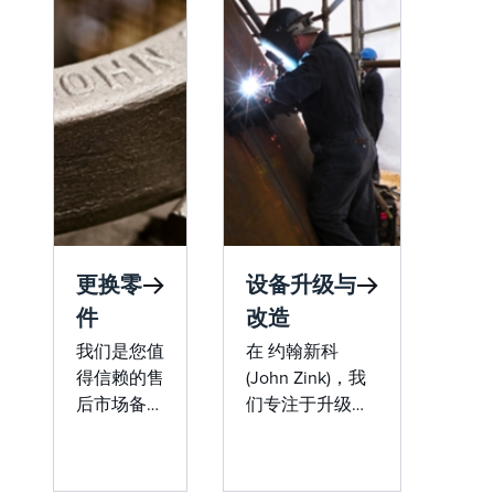
择。
寿命、无烟
燃
性能和行业
设
领先的流
服
速，使其成
务
为工业火炬
从
系统的绝佳
动
选择。
调
到
种
备
更换零
设备升级与
型
件
改造
故
排
我们是您值
在 约翰新科
除
得信赖的售
(John Zink)，我
包
后市场备件
们专注于升级、
火
来源，提供
改造和改造，为
炬
全面的原装
您现有的燃烧和
工
组件，让您
排放设备注入新