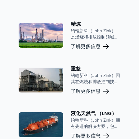
精炼
约翰新科（John Zink）
是燃烧和排放控制领域的
全球领导者，在炼油市场
了解更多信息
拥有强大的影响力。我们
广泛的产品组合包括先进
的工艺燃烧器、火炬和蒸
汽控制系统，旨在提高炼
重整
油运营的运营效率、安全
约翰新科（John Zink）因
性和环境合规性。
其在燃烧和排放控制技术
方面的丰富经验和前沿解
了解更多信息
决方案而受到认可。约翰
新科（John Zink）非常重
视效率和可持续性，始终
如一地提供先进的技术，
液化天然气 （LNG）
以优化炼油厂运营并确保
约翰新科（John Zink）拥
符合严格的环境法规。
有先进的解决方案，包括
火炬和蒸汽回收系统，旨
了解更多信息
在优化液化天然气运营并