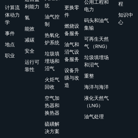
公用工程和
程
统
利能力
解
计算流
更换零
电力
决
体动力
件
知识中
油气控
氢
码头和油气
以
学
心
制
燃烧设
集输
能效
大
事件
备服务
热氧化
度
可再生天然
减碳
炉系统
减
地点
油气和
气 （RNG）
安全
停
沼气设
垃圾填
职业
垃圾填埋场
时
备服务
埋场和
运行可
和沼气
间
沼气
靠性
设备升
重整
级与改
火炬气
造
回收
海洋与海洋
空气加
液化天然气
热器和
（LNG）
换热器
油气处理
硫磺解
决方案