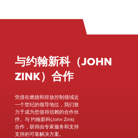
燃
的设备保持
的活力，最大限
器
最佳运行状
度地提高效率和
锅
态。
可靠性。我们的
燃
专家团队可以与
器
您的现场或设施
热
密切合作，评估
化
您当前的设备，
等
并确定提高性
与约翰新科（JOHN
我
能、提高安全性
在
和满足不断变化
ZINK）合作
烧
的环境标准的机
节
会，而无需更换
面
整个系统。
凭借在燃烧和排放控制领域近
专
&nbsp;
一个世纪的领导地位，我们致
知
力于成为您值得信赖的合作伙
可
伴。与 约翰新科(John Zink)
保
合作，获得由专家服务和支持
佳
支持的可靠解决方案。
能