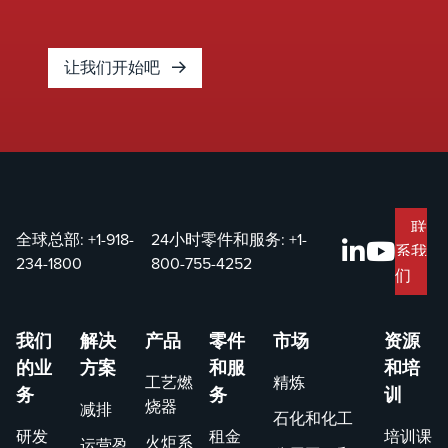
增
安
性
让我们开始吧
减
排
并
长
备
用
联
命
全球总部:
+1-918-
24小时零件和服务:
+1-
系我
凭
234-1800
800-755-4252
们
我
经
丰
我们
解决
产品
零件
市场
资源
的
的业
方案
和服
和培
队
工艺燃
精炼
务
务
训
问
烧器
减排
石化和化工
得
研发
租金
培训课
火炬系
运营盈
迅