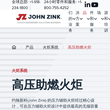
全球总部:
+1-918-
24小时零件和服务:
+1-
我
解
产
零
市
资
234-1800
800-755-4252
们
决
品
件
场
源
的
方
和
和
业
案
服
培
务
务
训
/
/
/
产品
火炬系统
高压助燃火炬
火炬系统
高压助燃火炬
约翰新科(John Zink) 的压力辅助火炬经过精心设
计，可在压力辅助火炬设计中提供最高的无烟容量