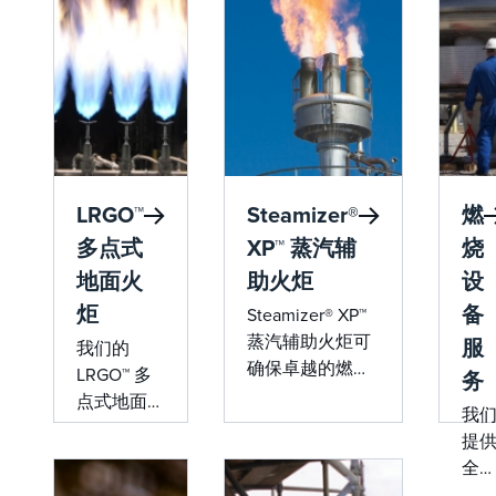
LRGO™
Steamizer®
燃
多点式
XP™ 蒸汽辅
烧
地面火
助火炬
设
炬
备
Steamizer® XP™
蒸汽辅助火炬可
服
我们的
确保卓越的燃烧
LRGO™ 多
务
效率、无烟运行
点式地面火
我
和减少排放，使
炬提供卓越
提
其成为工业火炬
的可靠性、
全
应用的理想选
更长的使用
位