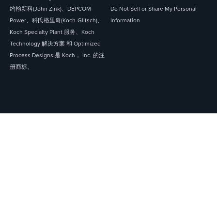
约翰新科(John Zink)、DEPCOM
Do Not Sell or Share My Personal
Power、科氏格里奇(Koch-Glitsch)、
Information
Koch Specialty Plant 服务、Koch
Technology 解决方案 和 Optimized
Process Designs 是 Koch， Inc. 的注
册商标。