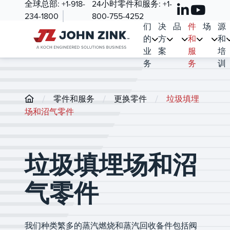
全球总部:
+1-918-
24小时零件和服务:
+1-
我
解
产
零
市
资
234-1800
800-755-4252
们
决
品
件
场
源
的
方
和
和
业
案
服
培
务
务
训
/
/
/
零件和服务
更换零件
垃圾填埋
场和沼气零件
垃圾填埋场和沼
气零件
我们种类繁多的蒸汽燃烧和蒸汽回收备件包括阀