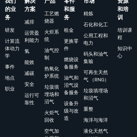
我们
解决
产品
零件
市场
资源
的业
方案
和服
和培
工艺燃
精炼
务
务
训
烧器
减排
石化和化工
研发
租金
培训课
火炬系
运营盈
公用工程和
程
统
利能力
计算流
更换零
电力
体动力
件
知识中
油气控
氢
码头和油气
学
心
制
燃烧设
集输
能效
事件
备服务
热氧化
可再生天然
减碳
炉系统
地点
油气和
气 （RNG）
安全
沼气设
垃圾填
职业
垃圾填埋场
备服务
埋场和
运行可
和沼气
沼气
靠性
设备升
重整
级与改
火炬气
造
回收
海洋与海洋
空气加
液化天然气