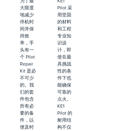
为了最
KE1
大限度
Pilot 采
地减少
用坚固
停机时
的材料
间并保
和工程
持效
专业知
率，手
识设
头有一
计，即
个 Pilot
使在最
Repair
具挑战
Kit 是必
性的条
不可少
件下也
的。我
能确保
们的套
可靠的
件包含
点火。
所有必
KE1
要的备
Pilot 的
件，以
耐用结
便及时
构不仅