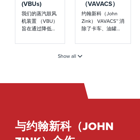
(VBUs)
（VAVACS）
我们的蒸汽鼓风
约翰新科（John
机装置 （VBU）
Zink） VAVACS™ 消
旨在通过降低蒸
除了卡车、油罐和
汽相关事故的风
轨道车装载过程中
险来有效转移
的逸散性排放，确
VOC 并提高作安
保了合规性和效
Show all
全性。
率。它与我们的蒸
汽回收和燃烧装置
无缝集成，可提供
近乎零的排放和可
靠的性能。&nbsp;
与约翰新科（JOHN