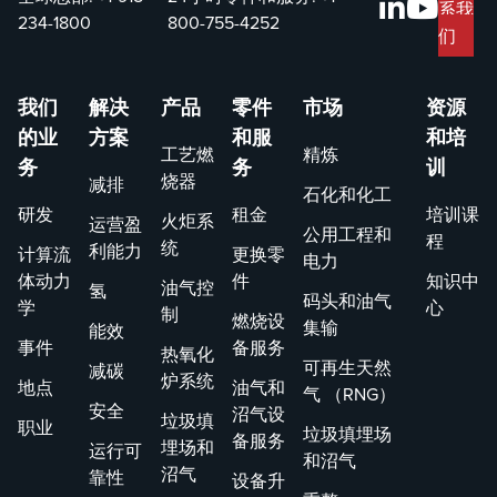
系我
234-1800
800-755-4252
们
我们
解决
产品
零件
市场
资源
的业
方案
和服
和培
工艺燃
精炼
务
务
训
烧器
减排
石化和化工
研发
租金
培训课
火炬系
运营盈
公用工程和
程
统
利能力
计算流
更换零
电力
体动力
件
知识中
油气控
氢
码头和油气
学
心
制
燃烧设
集输
能效
事件
备服务
热氧化
可再生天然
减碳
炉系统
地点
油气和
气 （RNG）
安全
沼气设
垃圾填
职业
垃圾填埋场
备服务
埋场和
运行可
和沼气
沼气
靠性
设备升