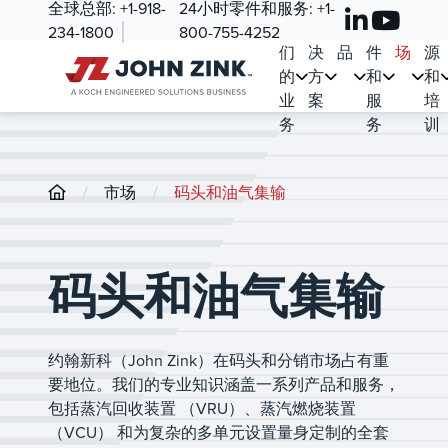
全球总部:
+1-918-
24小时零件和服务:
+1-
我
解
产
零
市
资
234-1800
800-755-4252
们
决
品
件
场
源
的
方
和
和
业
案
服
培
务
务
训
/
/
市场
码头和油气集输
码头和油气集输
约翰新科（John Zink）在码头和分销市场占有重
要地位。我们的专业知识涵盖一系列产品和服务，
包括蒸汽回收装置 （VRU）、蒸汽燃烧装置
（VCU） 和为复杂的多单元设置量身定制的全套