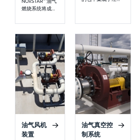
NOxSTAR™ 油气
验证的燃烧和回收
燃烧系统将成熟
系统、码头安全装
的燃烧器技术与
置 （DSU）、蒸汽
小于 0.02 磅
鼓风机装置和控制
NOx/MMBtu 的
系统，以提供无与
排放控制相结
伦比的全面支持服
合，因此您可以
务，以满足严格的
满足排放法规并
船舶法规。
获得所需的性
能，而不会牺牲
可靠性。
油气风机
油气真空控
装置
制系统