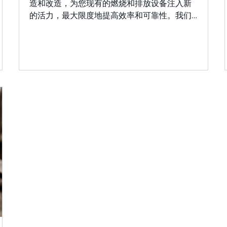
造和改造，为您现有的燃烧和排放设备注入新
的活力，最大限度地提高效率和可靠性。我们
的专家团队可以与您的现场或设施密切合作，
评估您当前的设备，并确定提高性能、提高安
全性和满足不断变化的环境标准的机会，而无
需更换整个系统。&nbsp;