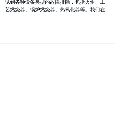
试到各种设备类型的故障排除，包括火炬、工
艺燃烧器、锅炉燃烧器、热氧化器等。我们在
燃烧调节方面的专业知识可确保最佳性能、增
强安全性、减少排放并延长设备使用寿命。凭
借我们经验丰富的团队，问题得到迅速解决，
以最大限度地减少停机时间。