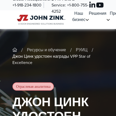
+1-918-234-1800
Service:
+1-800-755-
4252
Наш
Решения
Пр
бизнес
/
/
/
Ресурсы и обучение
РУИЦ
Джон Цинк удостоен награды VPP Star of
Excellence
Отраслевая аналитика
ДЖОН ЦИНК