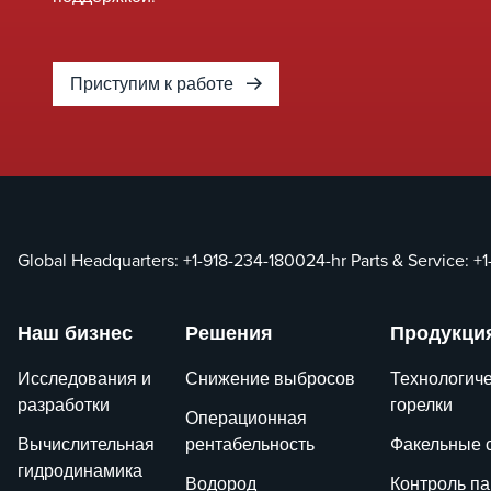
является
прогнозирование
темпов эмиссии
Приступим к работе
диоксинов и фуранов
(CDD/CDF).
Global Headquarters:
+1-918-234-1800
24-hr Parts & Service:
+1
Наш бизнес
Решения
Продукци
Исследования и
Снижение выбросов
Технологич
разработки
горелки
Операционная
Вычислительная
рентабельность
Факельные 
гидродинамика
Водород
Контроль п