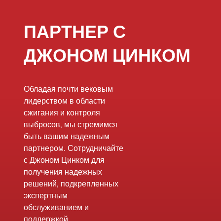
недавних нормативных
моменты, чтобы
изменений является
помочь вам
ПАРТНЕР С
Национальные
определить, как
стандарты выбросов
система подходи
ДЖОНОМ ЦИНКОМ
опасных органических
вашей конкретн
загрязнителей воздуха
операции.
(HON), которые
Обладая почти вековым
затрагивают более 200
лидерством в области
объектов и нацелены
сжигания и контроля
на вещества,
выбросов, мы стремимся
влияющие на
быть вашим надежным
промышленность
партнером. Сотрудничайте
синтетического
с Джоном Цинком для
органического
получения надежных
химического
решений, подкрепленных
производства (SCOMI).
экспертным
Одной из важнейших
обслуживанием и
задач в этих правилах
поддержкой.