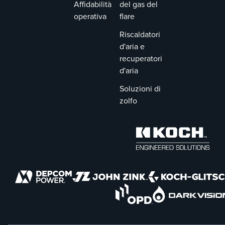
Affidabilità
del gas del
in John Zink.
tecnologia di
operativa
flare
combustione
NOxSTAR a basso
Riscaldatori
NOxSTAR™.
d'aria e
recuperatori
d'aria
Soluzioni di
zolfo