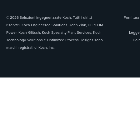
© 2026 Soluzioni ingegnerizzate Koch. Tutti i diritti
Fornitura 
riservati. Koch Engineered Solutions, John Zink, DEPCOM
Power, Koch-Glitsch, Koch Specialty Plant Services, Koch
Legge 
Technology Solutions e Optimized Process Designs sono
Do N
marchi registrati di Koch, Inc.