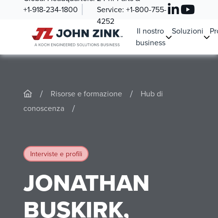
+1-918-234-1800
Service:
+1-800-755-
4252
Il nostro
Soluzioni
Pr
business
/
/
Risorse e formazione
Hub di
/
conoscenza
Interviste e profili
JONATHAN
BUSKIRK,