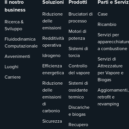
Il nostro
Soluzioni
Prodotti
Parti e Serviz
sue competenze e
corso degli anni, è
business
la sua passione per
passato dalla
Riduzione
Bruciatori di
Case
il servizio al
gestione dei
delle
processo
Ricerca &
cliente. Noto per il
progetti
Ricambio
emissioni
Sviluppo
suo approccio
all'ingegneria di
Motori di
Servizi per
pratico, Matthew
processo, fino a
Redditività
potenza
Fluidodinamica
apparecchiatur
garantisce che le
diventare
operativa
Computazionale
Sistemi di
a combustione
nostre
responsabile della
Idrogeno
torcia
Avvenimenti
apparecchiature
tecnologia per il
Servizi di
per il controllo dei
team di controllo
Efficienza
Controllo
Attrezzature
Luoghi
vapori e del biogas
dei vapori. Il suo
energetica
del vapore
per Vapore e
Carriere
funzionino senza
percorso in John
Biogas
Riduzione
Sistemi di
problemi sul
Zink è stato
delle
ossidante
Aggiornamenti,
campo. Esploriamo
caratterizzato da
emissioni
termico
retrofit e
il suo percorso
apprendimento
di
revamping
professionale, le
continuo,
Discariche
carbonio
sue tradizioni
tutoraggio e
e biogas
preferite e cosa lo
contributi a progetti
Sicurezza
Recupero
spinge a eccellere
innovativi come la