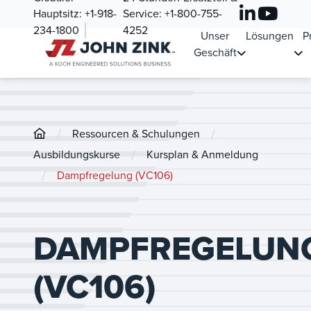
Hauptsitz:
+1-918-
Service:
+1-800-755-
234-1800
4252
Unser
Lösungen
P
Geschäft
/
/
Ressourcen & Schulungen
/
Ausbildungskurse
Kursplan & Anmeldung
/
Dampfregelung (VC106)
DAMPFREGELUN
(VC106)