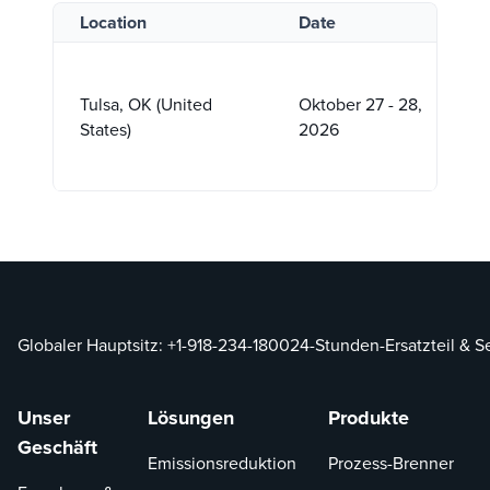
Location
Date
Tulsa, OK (United
Oktober 27 - 28,
States)
2026
Globaler Hauptsitz:
+1-918-234-1800
24-Stunden-Ersatzteil & S
Unser
Lösungen
Produkte
Geschäft
Emissionsreduktion
Prozess-Brenner