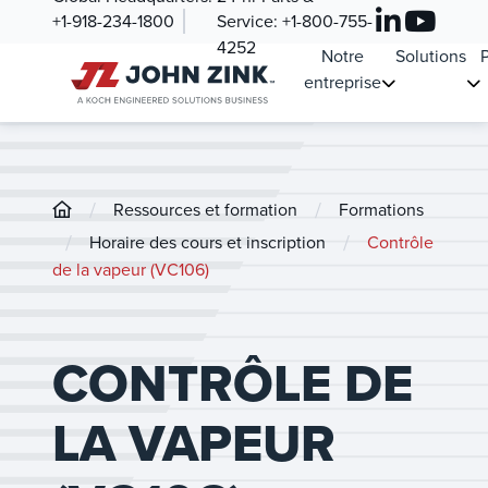
+1-918-234-1800
Service:
+1-800-755-
4252
Notre
Solutions
P
entreprise
/
/
Ressources et formation
Formations
/
/
Horaire des cours et inscription
Contrôle
de la vapeur (VC106)
CONTRÔLE DE
LA VAPEUR