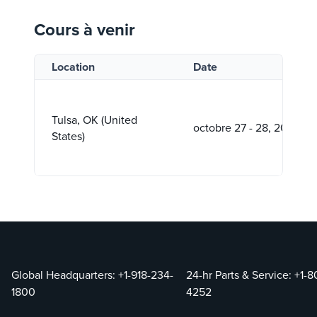
Cours à venir
Location
Date
Tulsa, OK (United
octobre 27 - 28, 2026
States)
Global Headquarters:
+1-918-234-
24-hr Parts & Service:
+1-8
1800
4252