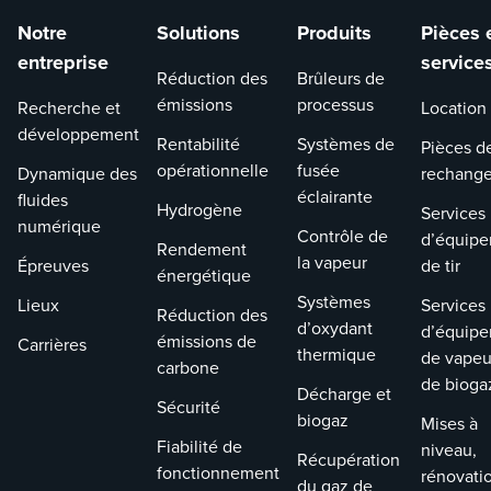
Notre
Solutions
Produits
Pièces 
entreprise
service
Réduction des
Brûleurs de
émissions
processus
Recherche et
Location
développement
Rentabilité
Systèmes de
Pièces d
opérationnelle
fusée
Dynamique des
rechang
éclairante
fluides
Hydrogène
Services
numérique
Contrôle de
d’équip
Rendement
la vapeur
Épreuves
de tir
énergétique
Systèmes
Lieux
Services
Réduction des
d’oxydant
d’équip
émissions de
Carrières
thermique
de vapeu
carbone
de bioga
Décharge et
Sécurité
biogaz
Mises à
Fiabilité de
niveau,
Récupération
fonctionnement
rénovati
du gaz de