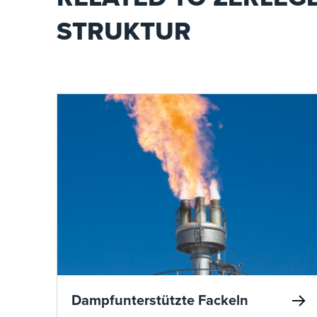
LNG-Projekte weltweit gemach
STRUKTUR
Dampfunterstützte Fackeln