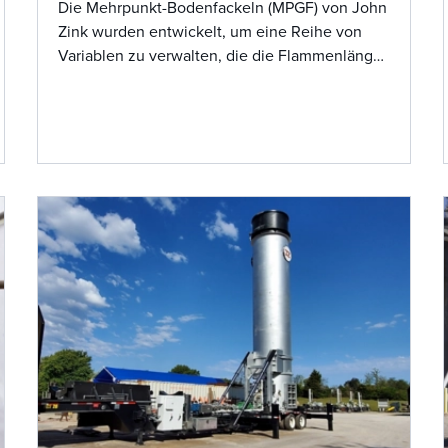
Die Mehrpunkt-Bodenfackeln (MPGF) von John
Zink wurden entwickelt, um eine Reihe von
Variablen zu verwalten, die die Flammenlänge
und die Querbeleuchtung beeinflussen, um
einen sicheren und effizienten Betrieb zu
gewährleisten. Durch den Einsatz
fortschrittlicher technischer Werkzeuge und
einer maßstabsgetreuen LRGO-
Brennerprüfanlage bietet John Zink
hochmoderne Fackelsysteme, die auf
jahrzehntelanger Felderfahrung basieren.