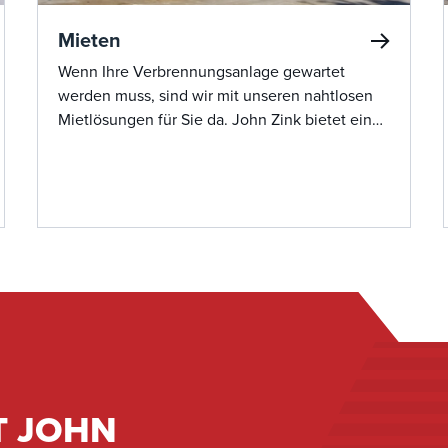
Mieten
Wenn Ihre Verbrennungsanlage gewartet
werden muss, sind wir mit unseren nahtlosen
Mietlösungen für Sie da. John Zink bietet eine
große Auswahl an hochwertigen Mietgeräten,
die sofort einsatzbereit sind. Unser Team sorgt
für einen reibungslosen Installationsprozess,
minimiert Ausfallzeiten und sorgt dafür, dass
Ihr Betrieb ohne Unterbrechung läuft. Mit
branchenführendem Know-how und
hochwertigem Mietequipment sind wir Ihre
One-Stop-Lösung für alle Ihre
Serviceanforderungen.
T JOHN