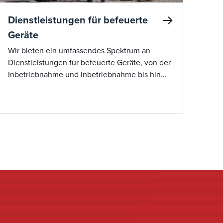
Dienstleistungen für befeuerte
Geräte
Wir bieten ein umfassendes Spektrum an
Dienstleistungen für befeuerte Geräte, von der
Inbetriebnahme und Inbetriebnahme bis hin
zur Fehlerbehebung für verschiedene
Gerätetypen, einschließlich Fackeln,
Prozessbrenner, Kesselbrenner, thermische
Oxidationsanlagen und mehr. Unser Know-how
in der Verbrennungsabstimmung sorgt für
optimale Leistung, erhöhte Sicherheit,
reduzierte Emissionen und eine längere
Lebensdauer der Ausrüstung. Mit unserem
erfahrenen Team werden Probleme schnell
gelöst, um Ausfallzeiten zu minimieren.