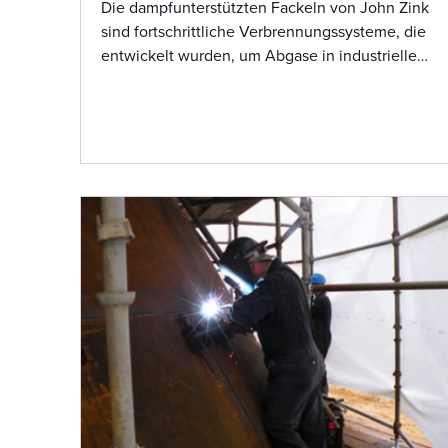
Die dampfunterstützten Fackeln von John Zink
sind fortschrittliche Verbrennungssysteme, die
entwickelt wurden, um Abgase in industriellen
Prozessen sicher und effizient zu verwalten.
Durch die Dampfeinblasung verbessern diese
Fackeln die Vermischung von Luft und
Abgasen und fördern so eine vollständige
Verbrennung mit minimalem Rauch. Dies hilft
nicht nur bei der Einhaltung strenger
Umweltvorschriften, sondern optimiert auch
die Betriebsleistung. Das innovative Design
von John Zink gewährleistet Zuverlässigkeit
und Effektivität und macht die
dampfunterstützten Fackeln zu einer
vertrauenswürdigen Lösung für Branchen wie
Öl und Gas, Petrochemie und Raffinerie.