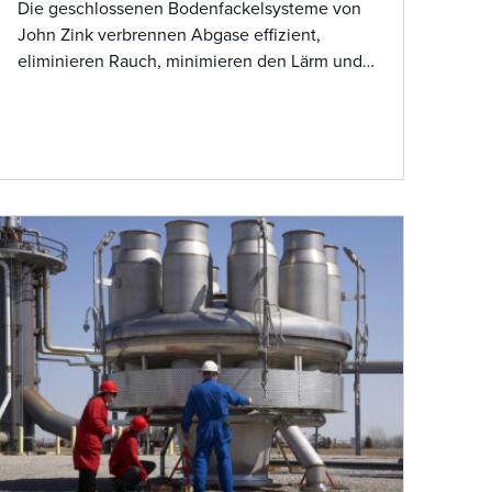
Die geschlossenen Bodenfackelsysteme von
John Zink verbrennen Abgase effizient,
eliminieren Rauch, minimieren den Lärm und
reduzieren die sichtbare Flamme. Diese
Systeme werden an die Spezifikationen des
Kunden angepasst, um eine optimale Leistung
zu erzielen und gleichzeitig umweltfreundlich
und sicher für enge Standorte zu sein.