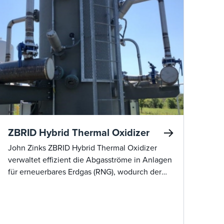
ZBRID Hybrid Thermal Oxidizer
John Zinks ZBRID Hybrid Thermal Oxidizer
verwaltet effizient die Abgasströme in Anlagen
für erneuerbares Erdgas (RNG), wodurch der
Kraftstoffverbrauch und die Betriebskosten
erheblich gesenkt und gleichzeitig die
Einhaltung von Umweltvorschriften
sichergestellt werden.