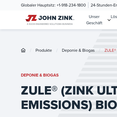
Globaler Hauptsitz:
+1-918-234-1800
24-Stunden-Ers
Unser
Lö
Geschäft
/
/
/
Produkte
Deponie & Biogas
ZULE® 
DEPONIE & BIOGAS
ZULE® (ZINK U
EMISSIONS) BI