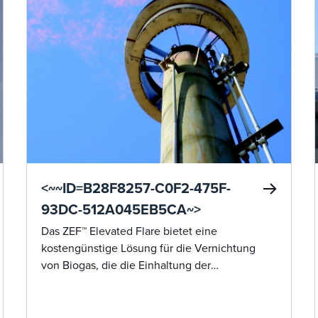
<~~ID=B28F8257-C0F2-475F-
93DC-512A045EB5CA~>
Das ZEF™ Elevated Flare bietet eine
kostengünstige Lösung für die Vernichtung
von Biogas, die die Einhaltung der
Umweltvorschriften mit hoher Betriebseffizienz
gewährleistet.