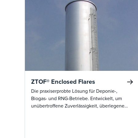
ZTOF® Enclosed Flares
Die praxiserprobte Lösung für Deponie-,
Biogas- und RNG-Betriebe. Entwickelt, um
unübertroffene Zuverlässigkeit, überlegene
Leistung und nahtlose Integration zu bieten,
selbst in den anspruchsvollsten
Anwendungen.&nbsp;