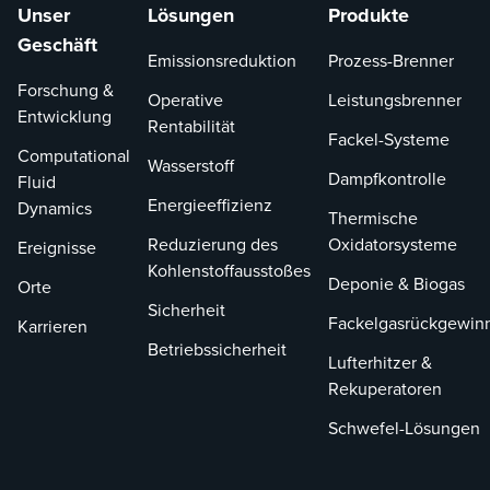
Unser
Lösungen
Produkte
Geschäft
Emissionsreduktion
Prozess-Brenner
Forschung &
Operative
Leistungsbrenner
Entwicklung
Rentabilität
Fackel-Systeme
Computational
Wasserstoff
Dampfkontrolle
Fluid
Energieeffizienz
Dynamics
Thermische
Reduzierung des
Oxidatorsysteme
Ereignisse
Kohlenstoffausstoßes
Deponie & Biogas
Orte
Sicherheit
Fackelgasrückgewin
Karrieren
Betriebssicherheit
Lufterhitzer &
Rekuperatoren
Schwefel-Lösungen