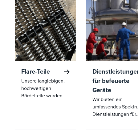
Flare-Teile
Dienstleistunge
für befeuerte
Unsere langlebigen,
hochwertigen
Geräte
Bördelteile wurden
Wir bieten ein
entwickelt, um die
umfassendes Spektr
Zuverlässigkeit und
Dienstleistungen für
Sicherheit des
befeuerte Geräte, vo
Systems zu
Inbetriebnahme und
maximieren. Zu
Inbetriebnahme bis h