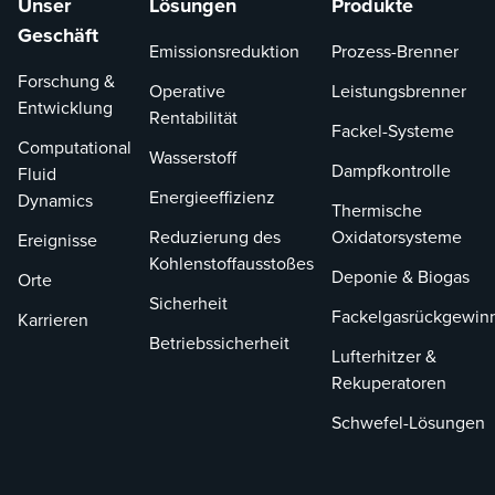
Unser
Lösungen
Produkte
Geschäft
Emissionsreduktion
Prozess-Brenner
Forschung &
Operative
Leistungsbrenner
Entwicklung
Rentabilität
Fackel-Systeme
Computational
Wasserstoff
Dampfkontrolle
Fluid
Energieeffizienz
Dynamics
Thermische
Reduzierung des
Oxidatorsysteme
Ereignisse
Kohlenstoffausstoßes
Deponie & Biogas
Orte
Sicherheit
Fackelgasrückgewin
Karrieren
Betriebssicherheit
Lufterhitzer &
Rekuperatoren
Schwefel-Lösungen