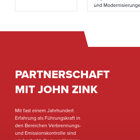
um Ausfallzeiten zu
und Modernisierung
Sortiment an
minimieren.
spezialisiert, die Ihre
Originalkomponenten,
vorhandenen
damit Ihre Geräte
Verbrennungs- und
optimal funktionieren.
Emissionsanlagen n
Leben einhauchen u
die Effizienz und
Zuverlässigkeit
maximieren können.
PARTNERSCHAFT
Unser Expertenteam
eng mit Ihrem Stando
MIT JOHN ZINK
oder Ihrer Einrichtun
zusammenarbeiten, 
Ihre aktuelle Ausrüs
zu bewerten und
Mit fast einem Jahrhundert
Möglichkeiten zur
Erfahrung als Führungskraft in
Leistungssteigerung,
den Bereichen Verbrennungs-
Verbesserung der
und Emissionskontrolle sind