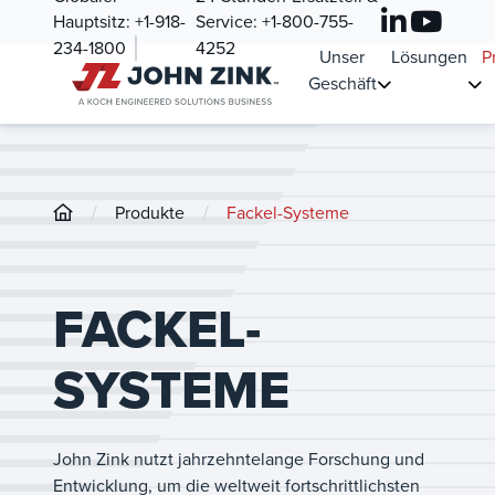
Hauptsitz:
+1-918-
Service:
+1-800-755-
234-1800
4252
Unser
Lösungen
P
Geschäft
/
/
Produkte
Fackel-Systeme
FACKEL-
SYSTEME
John Zink nutzt jahrzehntelange Forschung und
Entwicklung, um die weltweit fortschrittlichsten