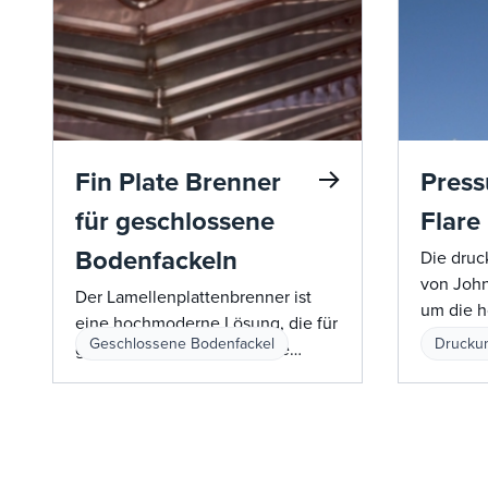
Fin Plate Brenner
Press
für geschlossene
Flare
Bodenfackeln
Die druc
von John
Der Lamellenplattenbrenner ist
um die h
eine hochmoderne Lösung, die für
Kapazitä
Geschlossene Bodenfackel
Druckun
geschlossene Erdgeschosse
Strahlun
entwickelt wurde und eine
druckunt
effiziente und rauchfreie
liefern. 
Verbrennung ohne Hilfsmittel wie
und Kalda
Luft oder Dampf ermöglicht.
(KMI™) &
Dieser innovative Brenner arbeitet