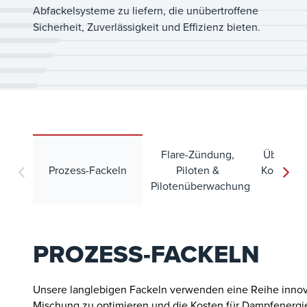
Abfackelsysteme zu liefern, die unübertroffene
Sicherheit, Zuverlässigkeit und Effizienz bieten.
Flare-Zündung,
Überwac
Prozess-Fackeln
Piloten &
Kontrolle 
Pilotenüberwachung
Leis
PROZESS-FACKELN
Unsere langlebigen Fackeln verwenden eine Reihe innova
Mischung zu optimieren und die Kosten für Dampfenergi