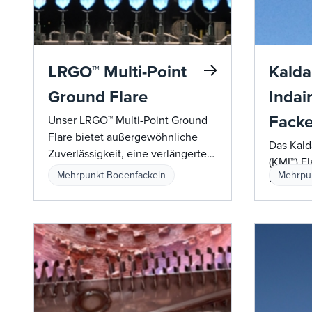
LRGO™ Multi-Point
Kalda
Ground Flare
Indai
Facke
Unser LRGO™ Multi-Point Ground
Flare bietet außergewöhnliche
Das Kalda
Zuverlässigkeit, eine verlängerte
(KMI™) F
Lebensdauer, rauchfreie Leistung
Mehrpunkt-Bodenfackeln
Mehrpu
bietet fo
und branchenführende
Technol
Durchflussraten, was es zu einer
Turndown
überlegenen Wahl für industrielle
niedrige
Fackelsysteme macht.
einen ra
eine hohe
Fackela