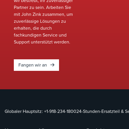
Sicherheit und Einha
wir bestrebt, Ihr zuverlässiger
sich entwickelnder
Partner zu sein. Arbeiten Sie
Umweltstandards zu
mit John Zink zusammen, um
identifizieren, ohne 
zuverlässige Lösungen zu
ein vollständiger
erhalten, die durch
Austausch des Syst
fachkundigen Service und
erforderlich ist.&nbsp
Support unterstützt werden.
Fangen wir an
Globaler Hauptsitz:
+1-918-234-1800
24-Stunden-Ersatzteil & S